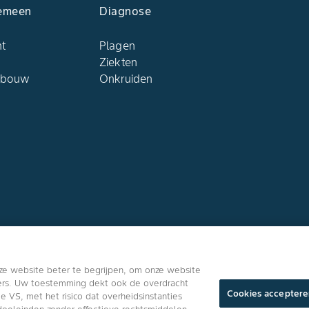
emeen
Diagnose
ht
Plagen
Ziekten
dbouw
Onkruiden
Volg ons
ze website beter te begrijpen, om onze website
ners. Uw toestemming dekt ook de overdracht
Cookies acceptere
VS, met het risico dat overheidsinstanties