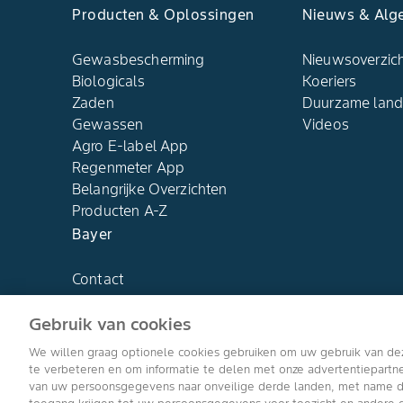
Producten & Oplossingen
Nieuws & Alg
Gewasbescherming
Nieuwsoverzic
Biologicals
Koeriers
Zaden
Duurzame lan
Gewassen
Videos
Agro E-label App
Regenmeter App
Belangrijke Overzichten
Producten A-Z
Bayer
Contact
Over ons
Gebruik van cookies
We willen graag optionele cookies gebruiken om uw gebruik van de
te verbeteren en om informatie te delen met onze advertentiepart
van uw persoonsgegevens naar onveilige derde landen, met name de 