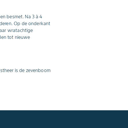
men besmet. Na 3 à 4
aderen. Op de onderkant
aar wratachtige
den tot nieuwe
gastheer is de zevenboom