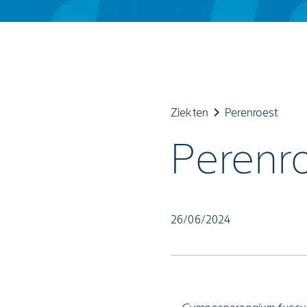
keyboard_arrow_right
Ziekten
Perenroest
Perenr
26/06/2024