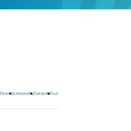
Peer
Schimmel
Ziekten
Fruit