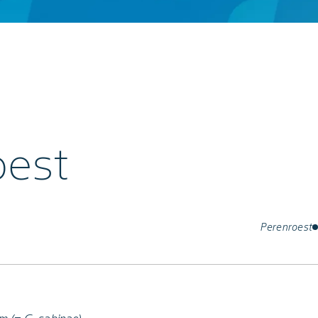
oest
Perenroest