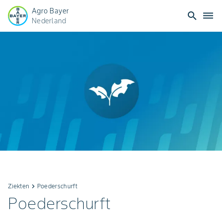
Agro Bayer
search
dehaze
Nederland
Ziekten
keyboard_arrow_right
Poederschurft
Poederschurft