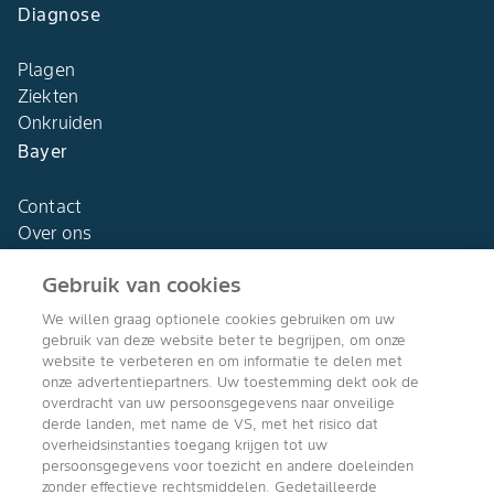
Diagnose
Plagen
Ziekten
Onkruiden
Bayer
Contact
Over ons
Gebruik van cookies
We willen graag optionele cookies gebruiken om uw
gebruik van deze website beter te begrijpen, om onze
Agro Bayer
website te verbeteren en om informatie te delen met
Nederland
onze advertentiepartners. Uw toestemming dekt ook de
overdracht van uw persoonsgegevens naar onveilige
derde landen, met name de VS, met het risico dat
overheidsinstanties toegang krijgen tot uw
persoonsgegevens voor toezicht en andere doeleinden
Volg ons
zonder effectieve rechtsmiddelen. Gedetailleerde