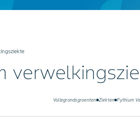
ingsziekte
m verwelkingszie
Vollegrondsgroenten
Ziekten
Pythium Ve