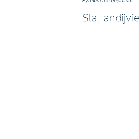
Pythium tracheiphilum
Sla, andijvi