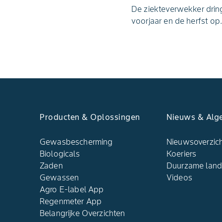
De ziekteverwekker dring
voorjaar en de herfst op.
Producten & Oplossingen
Nieuws & Alg
Gewasbescherming
Nieuwsoverzic
Biologicals
Koeriers
Zaden
Duurzame lan
Gewassen
Videos
Agro E-label App
Regenmeter App
Belangrijke Overzichten