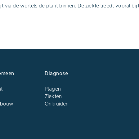
t via de wortels de plant binnen. De ziekte treedt vooral bij
emeen
Diagnose
ht
Plagen
Ziekten
dbouw
Onkruiden