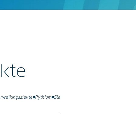
kte
rwelkingsziekte
Pythium
Sla