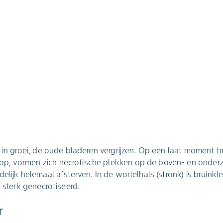
r in groei, de oude bladeren vergrijzen. Op een laat moment 
, vormen zich necrotische plekken op de boven- en onderzi
elijk helemaal afsterven. In de wortelhals (stronk) is bruinkl
n sterk genecrotiseerd.
r