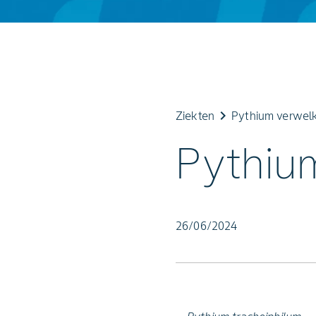
keyboard_arrow_right
Ziekten
Pythium verwelk
Pythiu
26/06/2024