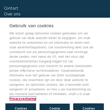
Contact
Over ons
Gebruik van cookies
We willen graag optionele cookies gebruiken om uw
gebruik van deze website beter te begrijpen, om onze
Agro Bayer
website te verbeteren en om informatie te delen met
Nederland
onze advertentiepartners. Uw toestemming dekt ook de
overdracht van uw persoonsgegevens naar onveilige
derde landen, met name de VS, met het risico dat
overheidsinstanties toegang krijgen tot uw
persoonsgegevens voor toezicht en andere doeleinden
Volg ons
zonder effectieve rechtsmiddelen. Gedetailleerde
informatie over het gebruik van strikt noodzakelijke
cookies, die essentieel zijn om door deze website te
navigeren, en optionele cookies, die u hieronder kunt
weigeren of accepteren, en hoe u uw toestemming op
elk moment kunt beheren of intrekken, vindt u in onze
Privacyverklaring
Copyright © Bayer Crop Science 2024
Algemene Gebruiksvoorwaarden
/
Privacyverklaring
/
Imprint
/
Cookie
instellingen
Cookies
Cookie
Cookies