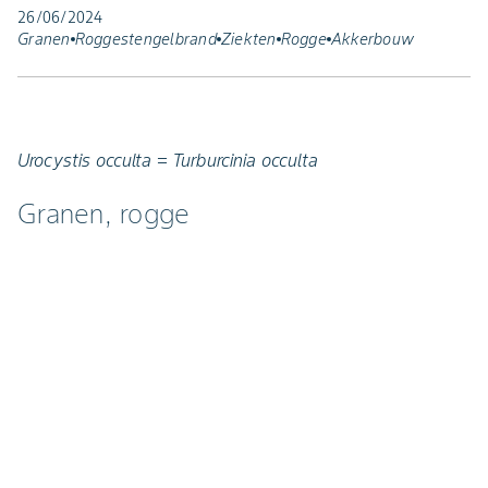
26/06/2024
Granen
Roggestengelbrand
Ziekten
Rogge
Akkerbouw
Urocystis occulta = Turburcinia occulta
Granen, rogge