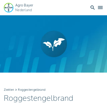
Agro Bayer
search
dehaze
Nederland
Ziekten
keyboard_arrow_right
Roggestengelbrand
Roggestengelbrand