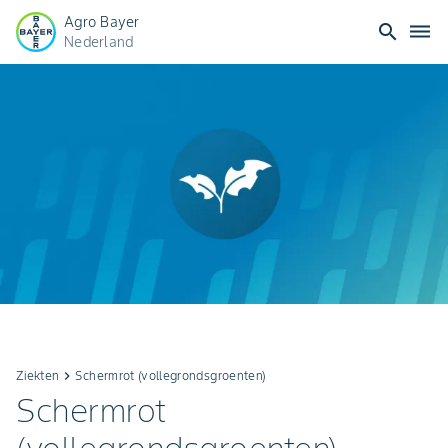
Agro Bayer
search
dehaze
Nederland
Ziekten
keyboard_arrow_right
Schermrot (vollegrondsgroenten)
Schermrot