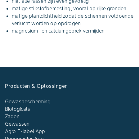
niet alle rassen zijn even gevoelig
matige stikstofbemesting, vooral op rijke gronden
matige plantdichtheid zodat de schermen voldoende
verlucht worden op opdrogen
magnesium- en calciumgebrek vermijden
Producten & Oplossingen
Gewasbescherming
Biologicals
Zaden
Gewassen
Agro E-label App
Regenmeter App