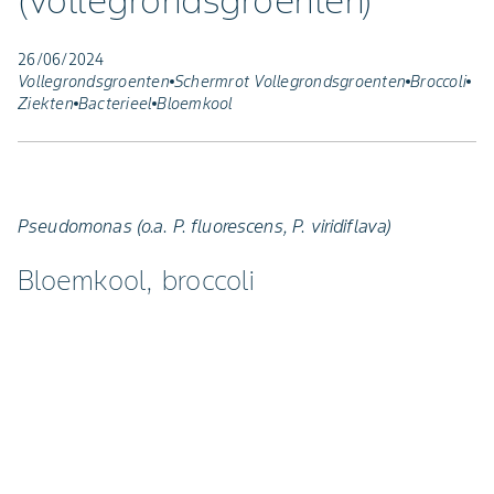
(vollegrondsgroenten)
26/06/2024
Vollegrondsgroenten
Schermrot Vollegrondsgroenten
Broccoli
Ziekten
Bacterieel
Bloemkool
Pseudomonas (o.a. P. fluorescens, P. viridiflava)
Bloemkool, broccoli