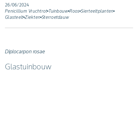
26/06/2024
Penicillium Vruchtrot
Tuinbouw
Roos
Sierteeltplanten
Glasteelt
Ziekten
Sterroetdauw
Diplocarpon rosae
Glastuinbouw