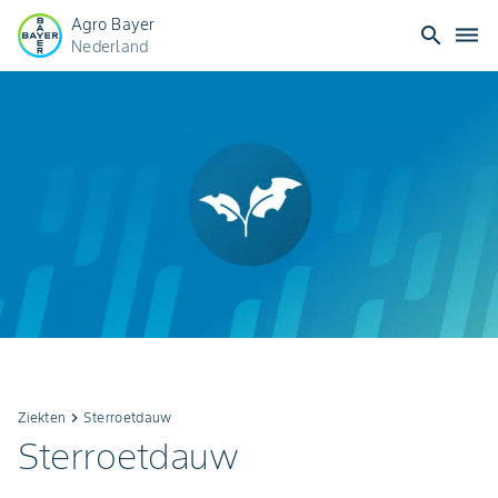
Agro Bayer
search
dehaze
Nederland
Ziekten
keyboard_arrow_right
Sterroetdauw
Sterroetdauw