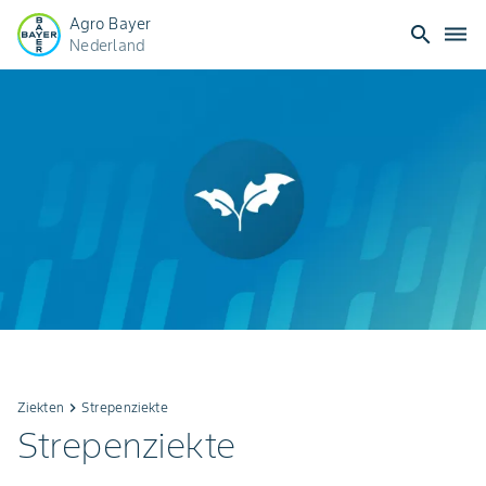
Agro Bayer
search
dehaze
Nederland
Ziekten
keyboard_arrow_right
Strepenziekte
Strepenziekte