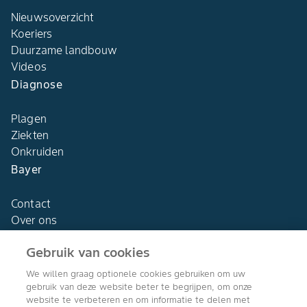
Nieuwsoverzicht
Koeriers
Duurzame landbouw
Videos
Diagnose
Plagen
Ziekten
Onkruiden
Bayer
Contact
Over ons
Gebruik van cookies
We willen graag optionele cookies gebruiken om uw
gebruik van deze website beter te begrijpen, om onze
Agro Bayer
website te verbeteren en om informatie te delen met