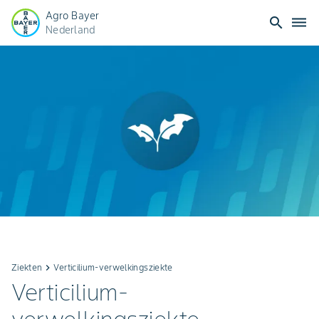
Agro Bayer
search
dehaze
Nederland
Ziekten
keyboard_arrow_right
Verticilium-verwelkingsziekte
Verticilium-