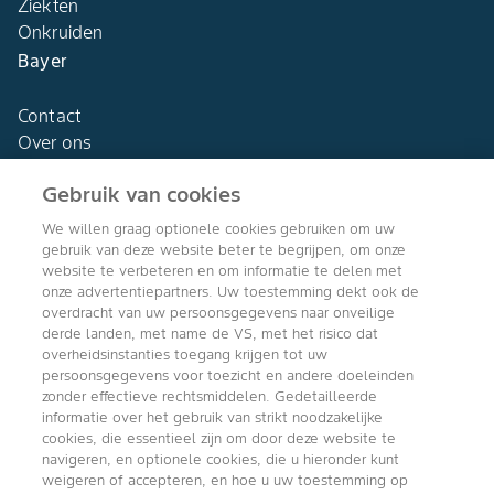
Ziekten
Onkruiden
Bayer
Contact
Over ons
Gebruik van cookies
We willen graag optionele cookies gebruiken om uw
gebruik van deze website beter te begrijpen, om onze
Agro Bayer
website te verbeteren en om informatie te delen met
Nederland
onze advertentiepartners. Uw toestemming dekt ook de
overdracht van uw persoonsgegevens naar onveilige
derde landen, met name de VS, met het risico dat
overheidsinstanties toegang krijgen tot uw
persoonsgegevens voor toezicht en andere doeleinden
Volg ons
zonder effectieve rechtsmiddelen. Gedetailleerde
informatie over het gebruik van strikt noodzakelijke
cookies, die essentieel zijn om door deze website te
navigeren, en optionele cookies, die u hieronder kunt
weigeren of accepteren, en hoe u uw toestemming op