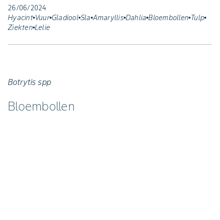
26/06/2024
Hyacint
Vuur
Gladiool
Sla
Amaryllis
Dahlia
Bloembollen
Tulp
Ziekten
Lelie
Botrytis spp
Bloembollen