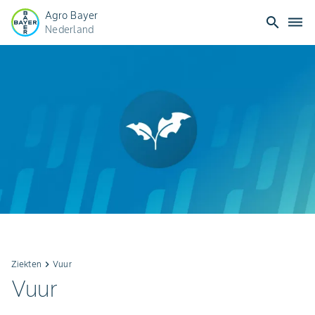
Agro Bayer
search
dehaze
Nederland
Ziekten
keyboard_arrow_right
Vuur
Vuur