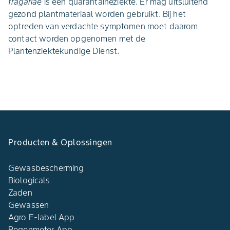
fragariae
is een quarantaineziekte. Er mag uitsluitend
gezond plantmateriaal worden gebruikt. Bij het
optreden van verdachte symptomen moet daarom
contact worden opgenomen met de
Plantenziektekundige Dienst.
Producten & Oplossingen
Gewasbescherming
Biologicals
Zaden
Gewassen
Agro E-label App
Regenmeter App