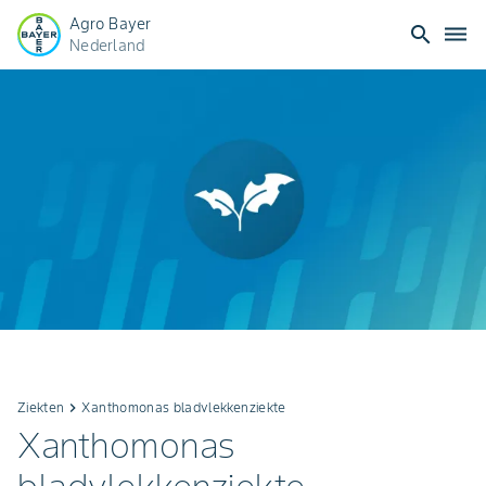
Agro Bayer
search
dehaze
Nederland
Ziekten
keyboard_arrow_right
Xanthomonas bladvlekkenziekte
Xanthomonas