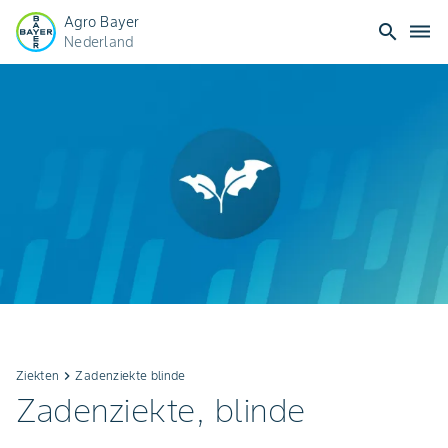
Agro Bayer
search
dehaze
Nederland
Ziekten
keyboard_arrow_right
Zadenziekte blinde
Zadenziekte, blinde