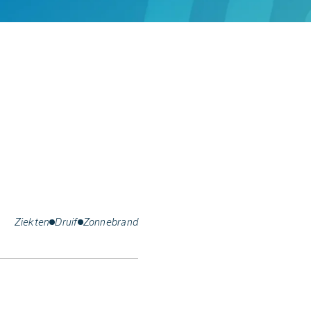
Ziekten
Druif
Zonnebrand