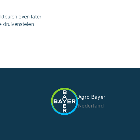
rkleuren even later
e druivenstelen
Agro Bayer
Nederland