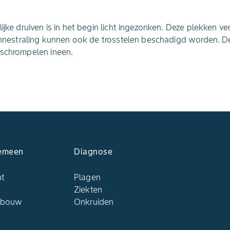
ijke druiven is in het begin licht ingezonken. Deze plekken ve
zonnestraling kunnen ook de trosstelen beschadigd worden. D
 schrompelen ineen.
emeen
Diagnose
ht
Plagen
Ziekten
dbouw
Onkruiden