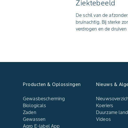
Ziektebeeld
De schil van de afzonderl
bruinachtig. Bij sterke 
verdrogen en de druiven
Producten & Oplossingen
Nieuws & Alg
Gewasbescherming
Nieuwsoverzic
Biologicals
Koeriers
Zaden
Duurzame lan
Gewassen
Videos
Agro E-label App