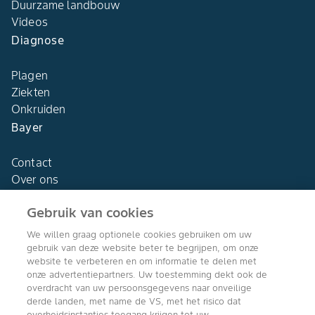
Duurzame landbouw
Videos
Diagnose
Plagen
Ziekten
Onkruiden
Bayer
Contact
Over ons
Gebruik van cookies
We willen graag optionele cookies gebruiken om uw
gebruik van deze website beter te begrijpen, om onze
Agro Bayer
website te verbeteren en om informatie te delen met
Nederland
onze advertentiepartners. Uw toestemming dekt ook de
overdracht van uw persoonsgegevens naar onveilige
derde landen, met name de VS, met het risico dat
overheidsinstanties toegang krijgen tot uw