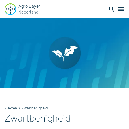
Agro Bayer
search
dehaze
Nederland
Ziekten
keyboard_arrow_right
Zwartbenigheid
Zwartbenigheid