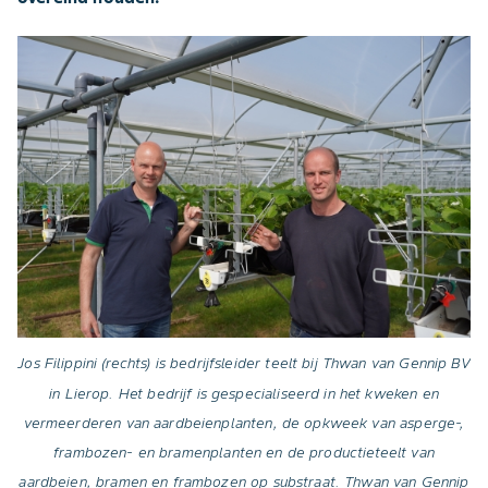
Jos Filippini (rechts) is bedrijfsleider teelt bij Thwan van Gennip BV
in Lierop. Het bedrijf is gespecialiseerd in het kweken en
vermeerderen van aardbeienplanten, de opkweek van asperge-,
frambozen- en bramenplanten en de productieteelt van
aardbeien, bramen en frambozen op substraat. Thwan van Gennip