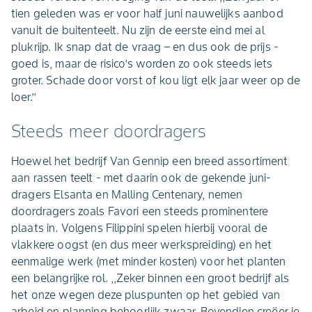
tien geleden was er voor half juni nauwelijks aanbod
vanuit de buitenteelt. Nu zijn de eerste eind mei al
plukrijp. Ik snap dat de vraag – en dus ook de prijs -
goed is, maar de risico’s worden zo ook steeds iets
groter. Schade door vorst of kou ligt elk jaar weer op de
loer.’’
Steeds meer doordragers
Hoewel het bedrijf Van Gennip een breed assortiment
aan rassen teelt - met daarin ook de gekende juni-
dragers Elsanta en Malling Centenary, nemen
doordragers zoals Favori een steeds prominentere
plaats in. Volgens Filippini spelen hierbij vooral de
vlakkere oogst (en dus meer werkspreiding) en het
eenmalige werk (met minder kosten) voor het planten
een belangrijke rol. ,,Zeker binnen een groot bedrijf als
het onze wegen deze pluspunten op het gebied van
arbeid en planning behoorlijk zwaar. Bovendien creëer je