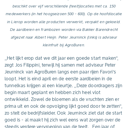
beschikt over vijf verschillende (teelt)locaties met ca. 150
medewerkers (in het hoogseizoen 500 - 600). Op de hoofdlocatie
in Lierop worden alle producten verwerkt, verpakt en gekoeld.
De aardbeien en frambozen worden via Bakker Barendrecht
afgezet naar Albert Heijn. Peter Jeurninck (links) is adviseur
kleinfruit bij AgroBuren.
,,Het lijkt erop dat we dit jaar een goede start maken’’,
zegt Jos Filippini, terwijl hij samen met adviseur Peter
Jeurninck van AgroBuren langs een paar rijen Favori’s
loopt. Het is eind april en de eerste aardbeien in de
tunnelkas krijgen al een kleurtje. ,,Deze doordragers zijn
begin maart geplant en hebben zich heel vlot
ontwikkeld. Zowel de bloemen als de vruchten zien er
prima uit en ook de opvolging lijkt goed door te zetten’’,
zo stelt de bedrijfsleider. Ook Jeurninck ziet dat de start
goed is - al maakt hij zich wel eens wat zorgen over de
steeds verdere vervroeging van de teelt. ,,Een jaar of