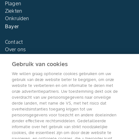
Plagen
Ziekten
Onkruiden
Bayer
Contact
Over ons
Gebruik van cookies
We willen graag optionele cookies gebruiken om uw
gebruik van deze website beter te begrijpen, om onze
Agro Bayer
website te verbeteren en om informatie te delen met
Nederland
onze advertentiepartners. Uw toestemming dekt ook de
overdracht van uw persoonsgegevens naar onveilige
derde landen, met name de VS, met het risico dat
overheidsinstanties toegang krijgen tot uw
persoonsgegevens voor toezicht en andere doeleinden
Volg ons
zonder effectieve rechtsmiddelen. Gedetailleerde
informatie over het gebruik van strikt noodzakelijke
cookies, die essentieel zijn om door deze website te
navigeren, en optionele cookies, die u hieronder kunt