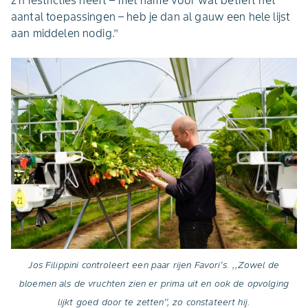
z’n restricties heeft – met name voor wat betreft het
aantal toepassingen – heb je dan al gauw een hele lijst
aan middelen nodig.’’
Jos Filippini controleert een paar rijen Favori’s. ,,Zowel de
bloemen als de vruchten zien er prima uit en ook de opvolging
lijkt goed door te zetten’’, zo constateert hij.