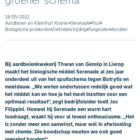
groener schema"
19/05/2022
Aardbeien en Kleinfruit Koerier
Serenade
Fruit
Biologische producten
Ziektebestrijding
Fungiciden
Aardbei
Bij aardbeienkwekerij Thwan van Gennip in Lierop
maakt het biologische middel Serenade al zes jaar
onderdeel uit van het spuitschema tegen Botrytis en
meeldauw. ,,We weten ondertussen redelijk goed wat
het middel kan en hoe je het moet inzetten voor een
optimaal resultaat’’, zegt bedrijfsleider teelt Jos
Filippini. Hoewel hij Serenade een warm hart
toedraagt, waakt hij voor al teveel enthousiasme. ,,Het
is zonder meer een aanwinst, maar wél in afwisseling
met chemie. Die boodschap moeten we ook goed
overeind houden!’’