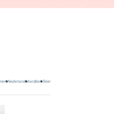
rier
Nederland
Aardbei
Teler