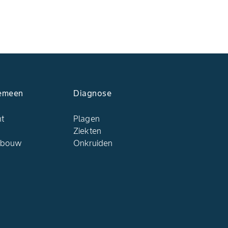
emeen
Diagnose
ht
Plagen
Ziekten
dbouw
Onkruiden