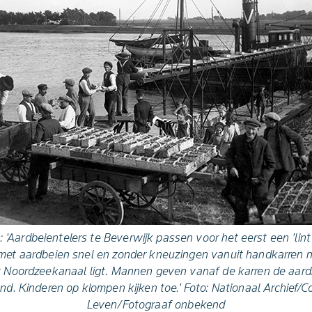
 'Aardbeientelers te Beverwijk passen voor het eerst een 'lint
 met aardbeien snel en zonder kneuzingen vanuit handkarren n
et Noordzeekanaal ligt. Mannen geven vanaf de karren de aard
nd. Kinderen op klompen kijken toe.' Foto: Nationaal Archief/C
Leven/Fotograaf onbekend