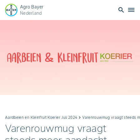
Agro Bayer
search
dehaze
Nederland
Aardbeien en Kleinfruit Koerier Juli 2024
keyboard_arrow_right
Varenrouwmug vraagt steeds m
Varenrouwmug vraagt