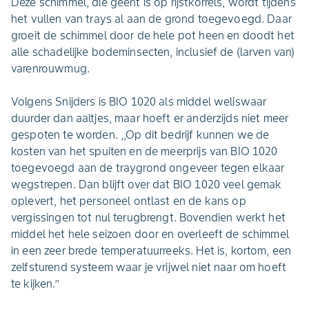
Deze schimmel, die geënt is op rijstkorrels, wordt tijdens
het vullen van trays al aan de grond toegevoegd. Daar
groeit de schimmel door de hele pot heen en doodt het
alle schadelijke bodeminsecten, inclusief de (larven van)
varenrouwmug.
Volgens Snijders is BIO 1020 als middel weliswaar
duurder dan aaltjes, maar hoeft er anderzijds niet meer
gespoten te worden. ,,Op dit bedrijf kunnen we de
kosten van het spuiten en de meerprijs van BIO 1020
toegevoegd aan de traygrond ongeveer tegen elkaar
wegstrepen. Dan blijft over dat BIO 1020 veel gemak
oplevert, het personeel ontlast en de kans op
vergissingen tot nul terugbrengt. Bovendien werkt het
middel het hele seizoen door en overleeft de schimmel
in een zeer brede temperatuurreeks. Het is, kortom, een
zelfsturend systeem waar je vrijwel niet naar om hoeft
te kijken.’’