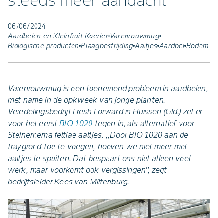
steeds meer aandacht
06/06/2024
Aardbeien en Kleinfruit Koerier
Varenrouwmug
Biologische producten
Plaagbestrijding
Aaltjes
Aardbei
Bodem
Varenrouwmug is een toenemend probleem in aardbeien,
met name in de opkweek van jonge planten.
Veredelingsbedrijf Fresh Forward in Huissen (Gld.) zet er
voor het eerst
BIO 1020
tegen in, als alternatief voor
Steinernema feltiae aaltjes. ,,Door BIO 1020 aan de
traygrond toe te voegen, hoeven we niet meer met
aaltjes te spuiten. Dat bespaart ons niet alleen veel
werk, maar voorkomt ook vergissingen‘’, zegt
bedrijfsleider Kees van Miltenburg.