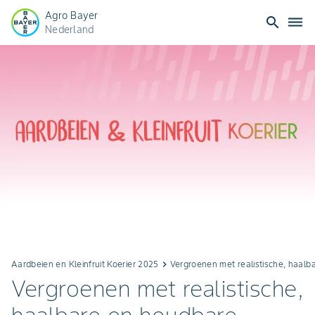
Agro Bayer
search
dehaze
Nederland
Aardbeien en Kleinfruit Koerier 2025
keyboard_arrow_right
Vergroenen met realistische, haal
Vergroenen met realistische,