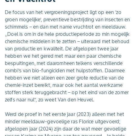
De focus van het vergroeningsproject ligt op een ‘zo
groen mogelijke’, preventieve bestrijding van insecten en
schimmels – en dan met name vruchtrot en meeldauw.
,,Doel is om in de hele productieperiode zo min mogelijk
chemische middelen in te zetten – uiteraard met behoud
van productie en kwaliteit. De afgelopen twee jaar
hebben we het gered met maar een paar chemische
bespuitingen, met daaromheen telkens verschillende
combi’s van bio-fungiciden met hulpstoffen. Daarmee
hebben we niet alleen een zeer grote reductie van de
chemie-inzet bereikt, maar ook het aantal werkzame
stoffen sterk teruggebracht – op het eind van de zomer
zelfs naar nul’’, zo weet Van den Heuvel.
Werd de proef in het eerste jaar (2023) alleen met het
minder meeldauw-gevoelige ras Florice uitgevoerd;
afgelopen jaar (2024) zijn daar de wat meer gevoelige
rassen Karima en Murano aan toe gevoegd. ,,In beide