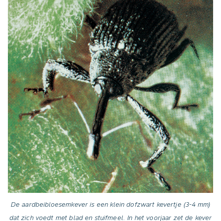
De aardbeibloesemkever is een klein dofzwart kevertje (3-4 mm)
dat zich voedt met blad en stuifmeel. In het voorjaar zet de kever