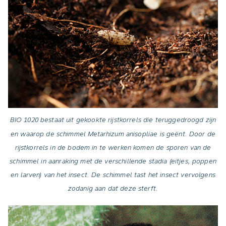
BIO 1020 bestaat uit gekookte rijstkorrels die teruggedroogd zijn
en waarop de schimmel Metarhizum anisopliae is geënt. Door de
rijstkorrels in de bodem in te werken komen de sporen van de
schimmel in aanraking met de verschillende stadia (eitjes, poppen
en larven) van het insect. De schimmel tast het insect vervolgens
zodanig aan dat deze sterft.