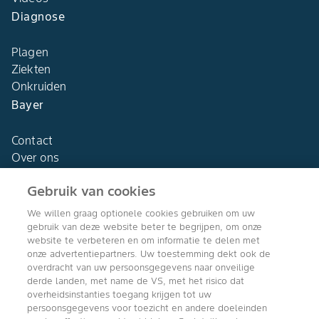
Diagnose
Plagen
Ziekten
Onkruiden
Bayer
Contact
Over ons
Gebruik van cookies
We willen graag optionele cookies gebruiken om uw
gebruik van deze website beter te begrijpen, om onze
Agro Bayer
website te verbeteren en om informatie te delen met
Nederland
onze advertentiepartners. Uw toestemming dekt ook de
overdracht van uw persoonsgegevens naar onveilige
derde landen, met name de VS, met het risico dat
overheidsinstanties toegang krijgen tot uw
persoonsgegevens voor toezicht en andere doeleinden
Volg ons