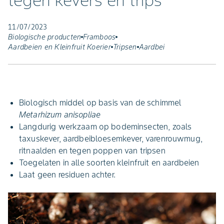
tegen kevers en trips
11/07/2023
Biologische producten
Framboos
Aardbeien en Kleinfruit Koerier
Tripsen
Aardbei
Biologisch middel op basis van de schimmel
Metarhizum anisopliae
Langdurig werkzaam op bodeminsecten, zoals
taxuskever, aardbeibloesemkever, varenrouwmug,
ritnaalden en tegen poppen van tripsen
Toegelaten in alle soorten kleinfruit en aardbeien
Laat geen residuen achter.