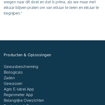
wegen naar dit doel en dat is prima, als we maar met
elkaar blijven praten om van elkaar te leren en elkaar te
begrijpen.’’
Producten & Oplossingen
Gewasbescherming
Biologicals
Zaden
Gewassen
Agro E-label App
Regenmeter App
Belangrijke Overzichten