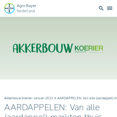
Agro Bayer
search
dehaze
Nederland
Akkerbouw Koerier Januari 2023
keyboard_arrow_right
AARDAPPELEN: Van alle (aardappel) ma
AARDAPPELEN: Van alle