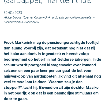
(aardappel) markten thuis
30/01/2023
Akkerbouw Koerier
Gofor
Onkruidbestrijding
Aardappelen
Herbiciden
Akkerbouw
Freek Markerink mag de pensioengerechtigde leeftijd
dan allang voorbij zijn, dat betekent nog niet dat hij
het kalm aan doet. In tegendeel: er heerst volop
bedrijvigheid op het erf in het Gelderse Eibergen. In de
schuur wordt pootgoed klaargemaakt voor komend
seizoen en een paar keer per uur gaat de bel voor
huisverkoop van aardappelen ,,Ik vind dit allemaal nog
veel te mooi om te doen. Waarom zou je dan
stoppen?’’, lacht hij. Bovendien zit zijn dochter Maaike
in het bedrijf; ook dat is een belangrijke stimulans om
door te gaan.