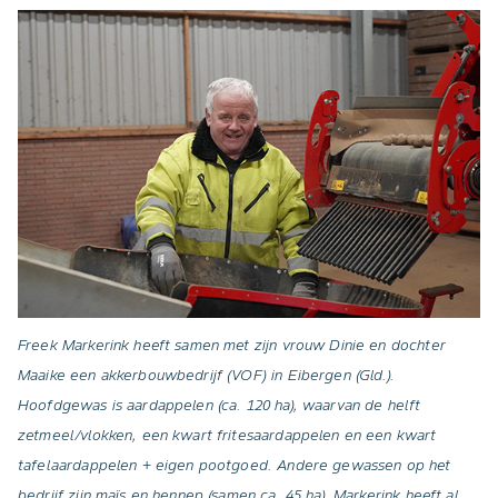
Freek Markerink heeft samen met zijn vrouw Dinie en dochter
Maaike een akkerbouwbedrijf (VOF) in Eibergen (Gld.).
Hoofdgewas is aardappelen (ca. 120 ha), waarvan de helft
zetmeel/vlokken, een kwart fritesaardappelen en een kwart
tafelaardappelen + eigen pootgoed. Andere gewassen op het
bedrijf zijn maïs en hennep (samen ca. 45 ha). Markerink heeft al