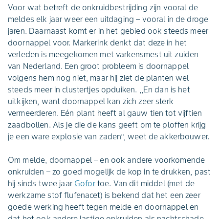
Voor wat betreft de onkruidbestrijding zijn vooral de
meldes elk jaar weer een uitdaging – vooral in de droge
jaren. Daarnaast komt er in het gebied ook steeds meer
doornappel voor. Markerink denkt dat deze in het
verleden is meegekomen met varkensmest uit zuiden
van Nederland. Een groot probleem is doornappel
volgens hem nog niet, maar hij ziet de planten wel
steeds meer in clustertjes opduiken. ,,En dan is het
uitkijken, want doornappel kan zich zeer sterk
vermeerderen. Eén plant heeft al gauw tien tot vijftien
zaadbollen. Als je die de kans geeft om te ploffen krijg
je een ware explosie van zaden’’, weet de akkerbouwer.
Om melde, doornappel – en ook andere voorkomende
onkruiden – zo goed mogelijk de kop in te drukken, past
hij sinds twee jaar
Gofor
toe. Van dit middel (met de
werkzame stof flufenacet) is bekend dat het een zeer
goede werking heeft tegen melde en doornappel en
dat het ook andere lastige onkruiden als nachtschade