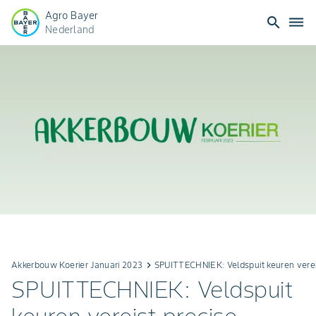
Agro Bayer
search
dehaze
Nederland
Akkerbouw Koerier Januari 2023
keyboard_arrow_right
SPUITTECHNIEK: Veldspuit keuren verei
SPUITTECHNIEK: Veldspuit