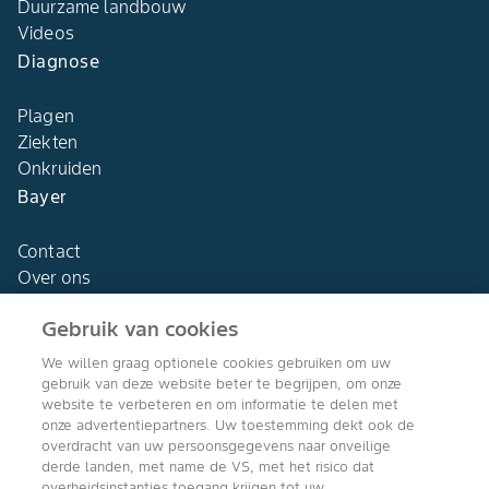
Duurzame landbouw
Videos
Diagnose
Plagen
Ziekten
Onkruiden
Bayer
Contact
Over ons
Gebruik van cookies
We willen graag optionele cookies gebruiken om uw
gebruik van deze website beter te begrijpen, om onze
Agro Bayer
website te verbeteren en om informatie te delen met
Nederland
onze advertentiepartners. Uw toestemming dekt ook de
overdracht van uw persoonsgegevens naar onveilige
derde landen, met name de VS, met het risico dat
overheidsinstanties toegang krijgen tot uw