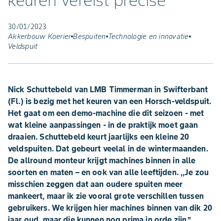
keuren vereist precise
30/01/2023
Akkerbouw Koerier
Bespuiten
Technologie en innovatie
Veldspuit
Nick Schuttebeld van LMB Timmerman in Swifterbant
(Fl.) is bezig met het keuren van een Horsch-veldspuit.
Het gaat om een demo-machine die dit seizoen - met
wat kleine aanpassingen - in de praktijk moet gaan
draaien. Schuttebeld keurt jaarlijks een kleine 20
veldspuiten. Dat gebeurt veelal in de wintermaanden.
De allround monteur krijgt machines binnen in alle
soorten en maten – en ook van alle leeftijden. ,,Je zou
misschien zeggen dat aan oudere spuiten meer
mankeert, maar ik zie vooral grote verschillen tussen
gebruikers. We krijgen hier machines binnen van dik 20
jaar oud, maar die kunnen nog prima in orde zijn.’’