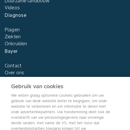
Duurzame landbouw
Videos
Diagnose
Plagen
Ziekten
Onkruiden
Bayer
Contact
Over ons
Gebruik van cookies
We willen graag optionele cookies gebruiken om uw
gebruik van deze website beter te begrijpen, om onze
Agro Bayer
website te verbeteren en om informatie te delen met
Nederland
onze advertentiepartners. Uw toestemming dekt ook de
overdracht van uw persoonsgegevens naar onveilige
derde landen, met name de VS, met het risico dat
overheidsinstanties toegang krijgen tot uw