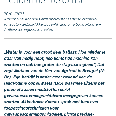
hebben de toekomst
20/01/2025
Akkerbouw Koerier
Aardappelcystenaaltjes
Serenade
Rhizoctonia
Maïs
Akkerbouw
Rhizoctonia Solani
Granen
Aaltjes
Verango
Suikerbieten
,,Water is voor een groot deel ballast. Hoe minder je
daar van nodig hebt, hoe lichter de machine kan
worden en ook hoe groter de slagvaardigheid’’, Dat
zegt Adriaan van de Ven van Agricult in Breugel (N-
Br.). Zijn bedrijf is onder meer bekend van de
laagvolume opbouwsets (LvS) waarmee tijdens het
poten of zaaien meststoffen en/of
gewasbeschermingsmiddelen meegegeven kunnen
worden. Akkerbouw Koerier sprak met hem over
toepassingstechnieken voor
gewasbeschermingsmiddelen. Lichte precisie-