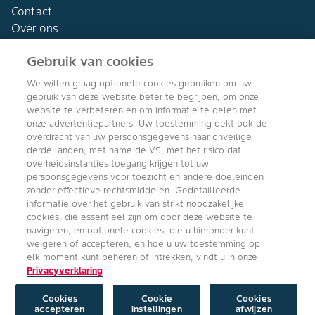
Contact
Over ons
Gebruik van cookies
We willen graag optionele cookies gebruiken om uw
gebruik van deze website beter te begrijpen, om onze
Agro Bayer
website te verbeteren en om informatie te delen met
Nederland
onze advertentiepartners. Uw toestemming dekt ook de
overdracht van uw persoonsgegevens naar onveilige
derde landen, met name de VS, met het risico dat
overheidsinstanties toegang krijgen tot uw
persoonsgegevens voor toezicht en andere doeleinden
Volg ons
zonder effectieve rechtsmiddelen. Gedetailleerde
informatie over het gebruik van strikt noodzakelijke
cookies, die essentieel zijn om door deze website te
navigeren, en optionele cookies, die u hieronder kunt
weigeren of accepteren, en hoe u uw toestemming op
elk moment kunt beheren of intrekken, vindt u in onze
Privacyverklaring
Copyright © Bayer Crop Science 2024
Algemene Gebruiksvoorwaarden
/
Privacyverklaring
/
Imprint
/
Cookie
instellingen
Cookies
Cookie
Cookies
accepteren
instellingen
afwijzen