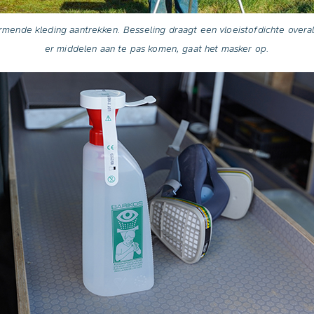
hermende kleding aantrekken. Besseling draagt een vloeistofdichte over
er middelen aan te pas komen, gaat het masker op.