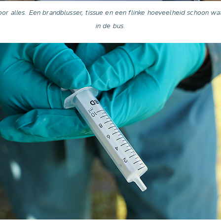
oor alles. Een brandblusser, tissue en een flinke hoeveelheid schoon wat
in de bus.