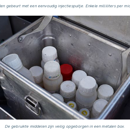
n gebeurt met een eenvoudig injectiespuitje. Enkele milliliters per m
De gebruikte middelen zijn veilig opgeborgen in een metalen box.