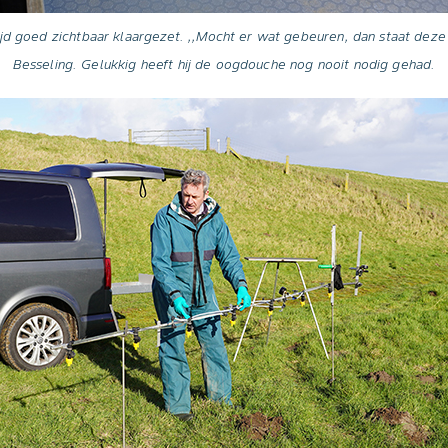
d goed zichtbaar klaargezet. ,,Mocht er wat gebeuren, dan staat deze 
Besseling. Gelukkig heeft hij de oogdouche nog nooit nodig gehad.