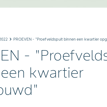
keyboard_arrow_right
2022
PROEVEN - "Proefveldspuit binnen een kwartier o
N - "Proefvelds
 een kwartier
ouwd"