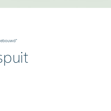
pgebouwd"
puit