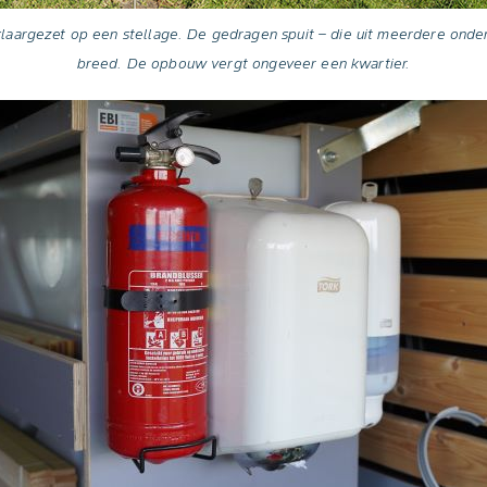
laargezet op een stellage. De gedragen spuit – die uit meerdere onder
breed. De opbouw vergt ongeveer een kwartier.