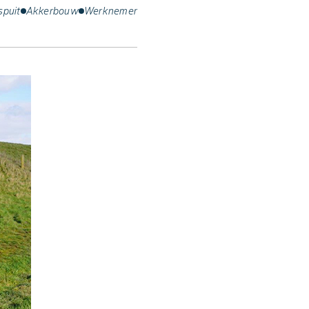
spuit
Akkerbouw
Werknemer