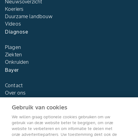
Nieuwsoverzicht
Koeriers
Duurzame landbouw
Videos
Diagnose
Plagen
Ziekten
Onkruiden
Bayer
Contact
Over ons
Gebruik van cookies
We willen graag optionele cookies gebruiken om uw
gebruik van deze website beter te begrijpen, om onze
Agro Bayer
website te verbeteren en om informatie te delen met
Nederland
onze advertentiepartners. Uw toestemming dekt ook de