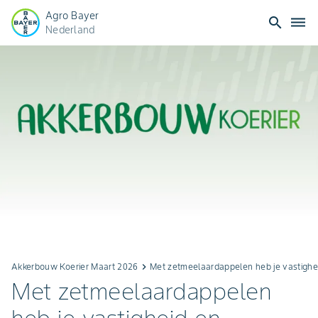
Agro Bayer
search
dehaze
Nederland
Akkerbouw Koerier Maart 2026
keyboard_arrow_right
Met zetmeelaardappelen heb je vastigheid
Met zetmeelaardappelen