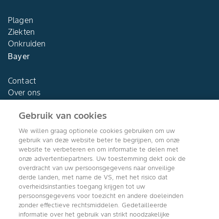
Plagen
Ziekten
Onkruiden
Bayer
Contact
Over ons
Gebruik van cookies
We willen graag optionele cookies gebruiken om uw
gebruik van deze website beter te begrijpen, om onze
Agro Bayer
website te verbeteren en om informatie te delen met
Nederland
onze advertentiepartners. Uw toestemming dekt ook de
overdracht van uw persoonsgegevens naar onveilige
derde landen, met name de VS, met het risico dat
overheidsinstanties toegang krijgen tot uw
persoonsgegevens voor toezicht en andere doeleinden
Volg ons
zonder effectieve rechtsmiddelen. Gedetailleerde
informatie over het gebruik van strikt noodzakelijke