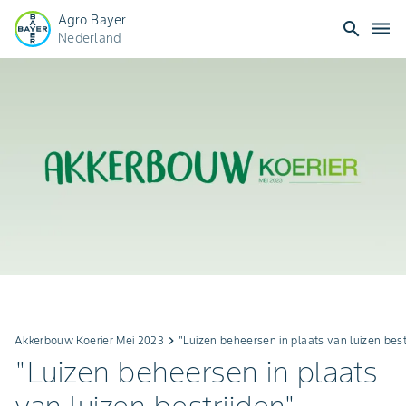
Agro Bayer
search
dehaze
Nederland
Akkerbouw Koerier Mei 2023
keyboard_arrow_right
"Luizen beheersen in plaats van luizen best
"Luizen beheersen in plaats