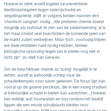
Hoewel er sterk wordt ingezet op preventieve
(teelt)maatregelen tegen luizen(schade) en
vergelingziekte, blijft er volgens beiden mannen een
‘chemisch vangnet’ nodig. ,,We proberen chemie zoveel
mogelijk als sluitstuk te zien van de luisbeheersing, al is
het maar omdat veel insecticiden de komende jaren van
de markt zullen verdwijnen. Maar toch: voorlopig blijven
we deze middelen hard nodig hebben, temeer
biologische oplossing tegen luis in bieten nog niet in
zicht zijn’’, zo stelt Van Gerwen.
Om de beschikbare chemie zo ‘zuinig’ mogelijk in te
zetten, wordt er behoorlijk scherp naar de
schadedrempels voor luizen gekeken. De focus ligt dan
vooral op de groene perzikluis, die in een vroeg stadium
al behoorlijke schade in bieten kan aanrichten. ,,Hoewel
hier redelijk wat houtwallen en bos rondom het bedrijf
liggen die een mooie schuilplaats bieden voor
natuurlijke vijanden, blijft een vroege luisdruk toch lastig