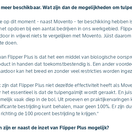
 meer beschikbaar. Wat zijn dan de mogelijkheden om tulpe
e op dit moment - naast Movento - ter beschikking hebben is 
et opdoen bij een aantal bedrijven in ons werkgebied. Flippe
oor in vrijwel niets te vergelijken met Movento. Júist daarom 
 te doen.
van Flipper Plus is dat het een middel van biologische oors
oduct in handen dat toekomstbestendig is. Een ander voordeel
aardoor kan het breed en zonder veel restricties worden ingeze
zijn dat Flipper Plus niet dezelfde effectiviteit heeft als Move
et essentieel is dat de tulpengalmijt wordt geraakt. En juist 
amelijk vaak diep in de bol. Uit proeven en praktijkervaringen
nificante bestrijding kunt behalen, maar geen 100%. Er zijn d
ichting de 100 procent bestrijding te krijgen.’’
zijn er naast de inzet van Flipper Plus mogelijk?