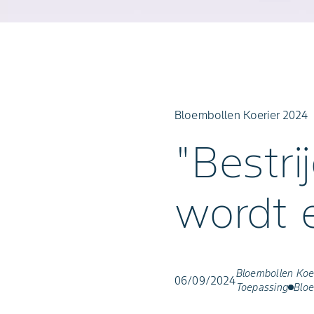
keyboa
Bloembollen Koerier 2024
"Bestri
wordt e
Bloembollen Koe
06/09/2024
Toepassing
Blo