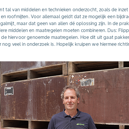
t tal van middelen en technieken onderzocht, zoals de inzet 
en roofmijten. Voor allemaal geldt dat ze mogelijk een bijdr
galmijt, maar dat geen van allen dé oplossing zijn. In de prakt
re middelen en maatregelen moeten combineren. Dus: Flipp
de hiervoor genoemde maatregelen. Hoe dit uit gaat pakke
er nog veel in onderzoek is. Hopelijk kruipen we hiermee richt