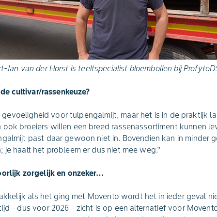
t-Jan van der Horst is teeltspecialist bloembollen bij Profyto
n de cultivar/rassenkeuze?
 in gevoeligheid voor tulpengalmijt, maar het is in de praktijk 
 ook broeiers willen een breed rassenassortiment kunnen lev
ngalmijt past daar gewoon niet in. Bovendien kan in minder 
 je haalt het probleem er dus niet mee weg.’’
oorlijk zorgelijk en onzeker…
makkelijk als het ging met Movento wordt het in ieder geval ni
ijd - dus voor 2026 - zicht is op een alternatief voor Movent