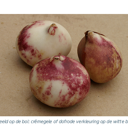
eld op de bol: crêmegele of dofrode verkleuring op de witte b