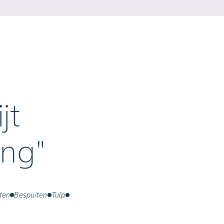
jt
ing"
ten
Bespuiten
Tulp