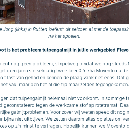
 Jong (links) in Rutten ‘oefent’ dit seizoen al met de toepassin
na het spoelen.
ot is het probleem tulpengalmijt in jullie werkgebied Flev
t moment nog geen probleem, simpelweg omdat we nog steed
afgelopen jaren stelselmatig twee keer 0,5 l/ha Movento na d
oit last van gehad en kennen de plaag vaak niet eens. Dat 
 in het vak, maar ben het al die tijd maar zelden tegengekomen
eggen dat tulpengalmijt helemaal niet voorkomt. In sommige te
 geconstateerd tegen de werkzame stof spirotetramat. Daar 
ijke galmijtproblemen. Voor zover wij weten speelt dit nog n
 bijna niet uitblijven. We zetten daarom alles op alles om v
roces op z’n minst te vertragen. Hopelijk kunnen we Movento 