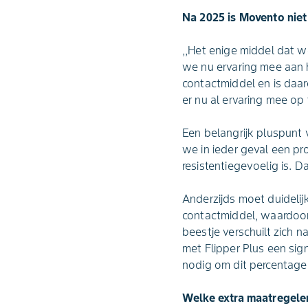
Na 2025 is Movento niet
,,Het enige middel dat w
we nu ervaring mee aan h
contactmiddel en is daard
er nu al ervaring mee op
Een belangrijk pluspunt 
we in ieder geval een pr
resistentiegevoelig is. D
Anderzijds moet duidelijk 
contactmiddel, waardoor h
beestje verschuilt zich n
met Flipper Plus een sig
nodig om dit percentage r
Welke extra maatregelen 