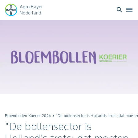
Agro Bayer
search
dehaze
Nederland
Bloembollen Koerier 2024
keyboard_arrow_right
"De bollensector is Holland's trots; dat moete
"De bollensector is