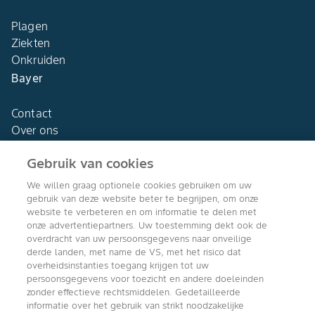
Plagen
Ziekten
Onkruiden
Bayer
Contact
Over ons
Gebruik van cookies
We willen graag optionele cookies gebruiken om uw
gebruik van deze website beter te begrijpen, om onze
Agro Bayer
website te verbeteren en om informatie te delen met
Nederland
onze advertentiepartners. Uw toestemming dekt ook de
overdracht van uw persoonsgegevens naar onveilige
derde landen, met name de VS, met het risico dat
overheidsinstanties toegang krijgen tot uw
persoonsgegevens voor toezicht en andere doeleinden
Volg ons
zonder effectieve rechtsmiddelen. Gedetailleerde
informatie over het gebruik van strikt noodzakelijke