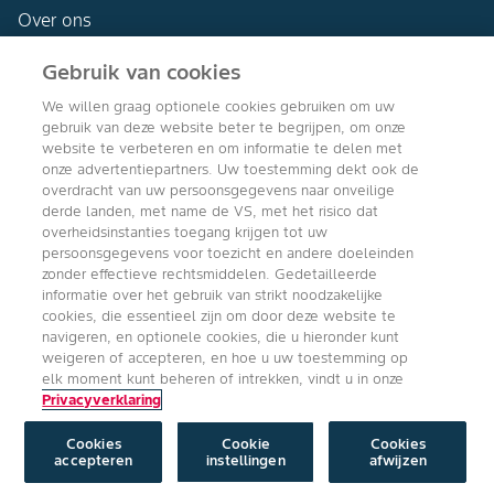
Over ons
Gebruik van cookies
We willen graag optionele cookies gebruiken om uw
gebruik van deze website beter te begrijpen, om onze
Agro Bayer
website te verbeteren en om informatie te delen met
Nederland
onze advertentiepartners. Uw toestemming dekt ook de
overdracht van uw persoonsgegevens naar onveilige
derde landen, met name de VS, met het risico dat
overheidsinstanties toegang krijgen tot uw
persoonsgegevens voor toezicht en andere doeleinden
Volg ons
zonder effectieve rechtsmiddelen. Gedetailleerde
informatie over het gebruik van strikt noodzakelijke
cookies, die essentieel zijn om door deze website te
navigeren, en optionele cookies, die u hieronder kunt
weigeren of accepteren, en hoe u uw toestemming op
elk moment kunt beheren of intrekken, vindt u in onze
Privacyverklaring
Copyright © Bayer Crop Science 2024
Algemene Gebruiksvoorwaarden
/
Privacyverklaring
/
Imprint
/
Cookie
instellingen
Cookies
Cookie
Cookies
accepteren
instellingen
afwijzen