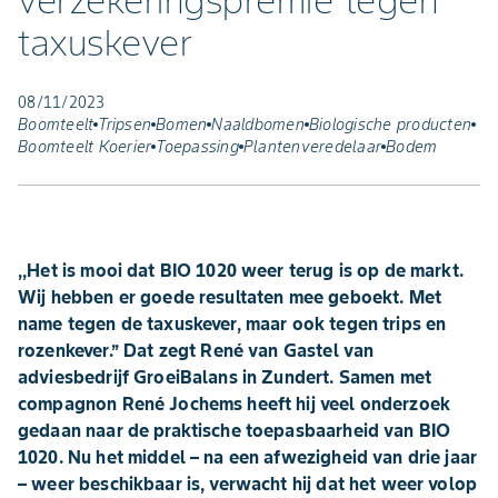
verzekeringspremie tegen
taxuskever
08/11/2023
Boomteelt
Tripsen
Bomen
Naaldbomen
Biologische producten
Boomteelt Koerier
Toepassing
Plantenveredelaar
Bodem
,,Het is mooi dat BIO 1020 weer terug is op de markt.
Wij hebben er goede resultaten mee geboekt. Met
name tegen de taxuskever, maar ook tegen trips en
rozenkever.’’ Dat zegt René van Gastel van
adviesbedrijf GroeiBalans in Zundert. Samen met
compagnon René Jochems heeft hij veel onderzoek
gedaan naar de praktische toepasbaarheid van BIO
1020. Nu het middel – na een afwezigheid van drie jaar
– weer beschikbaar is, verwacht hij dat het weer volop