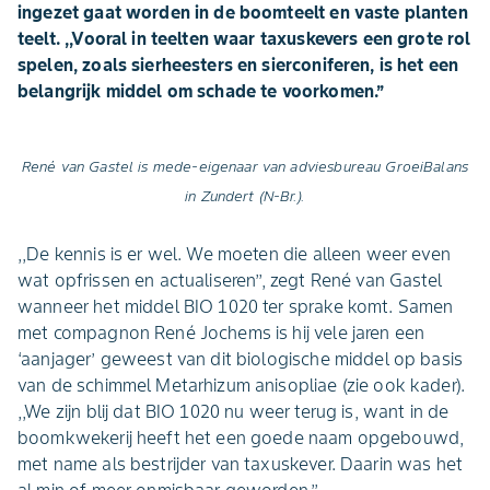
ingezet gaat worden in de boomteelt en vaste planten
teelt. ,,Vooral in teelten waar taxuskevers een grote rol
spelen, zoals sierheesters en sierconiferen, is het een
belangrijk middel om schade te voorkomen.’’
René van Gastel is mede-eigenaar van adviesbureau GroeiBalans
in Zundert (N-Br.).
,,De kennis is er wel. We moeten die alleen weer even
wat opfrissen en actualiseren’’, zegt René van Gastel
wanneer het middel BIO 1020 ter sprake komt. Samen
met compagnon René Jochems is hij vele jaren een
‘aanjager’ geweest van dit biologische middel op basis
van de schimmel Metarhizum anisopliae (zie ook kader).
,,We zijn blij dat BIO 1020 nu weer terug is, want in de
boomkwekerij heeft het een goede naam opgebouwd,
met name als bestrijder van taxuskever. Daarin was het
al min of meer onmisbaar geworden.’’