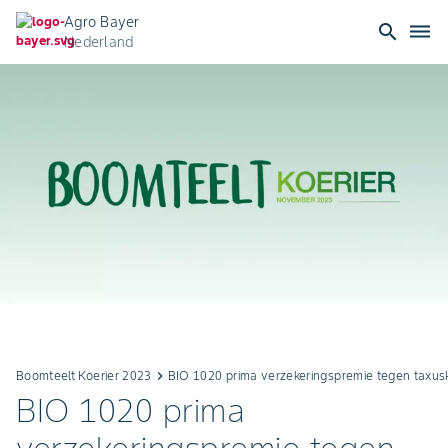
Agro Bayer
search
dehaze
Nederland
Boomteelt Koerier 2023
keyboard_arrow_right
BIO 1020 prima verzekeringspremie tegen taxus
BIO 1020 prima