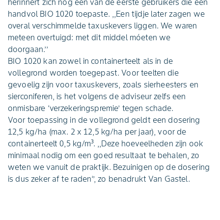
herinnert zich nog één van de eerste gebruikers die een
handvol BIO 1020 toepaste. ,,Een tijdje later zagen we
overal verschimmelde taxuskevers liggen. We waren
meteen overtuigd: met dit middel móeten we
doorgaan.’’
BIO 1020 kan zowel in containerteelt als in de
vollegrond worden toegepast. Voor teelten die
gevoelig zijn voor taxuskevers, zoals sierheesters en
sierconiferen, is het volgens de adviseur zelfs een
onmisbare ‘verzekeringspremie’ tegen schade.
Voor toepassing in de vollegrond geldt een dosering
12,5 kg/ha (max. 2 x 12,5 kg/ha per jaar), voor de
containerteelt 0,5 kg/m³. ,,Deze hoeveelheden zijn ook
minimaal nodig om een goed resultaat te behalen, zo
weten we vanuit de praktijk. Bezuinigen op de dosering
is dus zeker af te raden‘’, zo benadrukt Van Gastel.