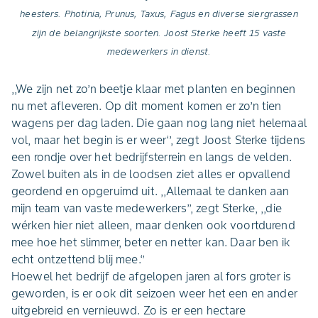
heesters. Photinia, Prunus, Taxus, Fagus en diverse siergrassen
zijn de belangrijkste soorten. Joost Sterke heeft 15 vaste
medewerkers in dienst.
,,We zijn net zo’n beetje klaar met planten en beginnen
nu met afleveren. Op dit moment komen er zo’n tien
wagens per dag laden. Die gaan nog lang niet helemaal
vol, maar het begin is er weer‘’, zegt Joost Sterke tijdens
een rondje over het bedrijfsterrein en langs de velden.
Zowel buiten als in de loodsen ziet alles er opvallend
geordend en opgeruimd uit. ,,Allemaal te danken aan
mijn team van vaste medewerkers’’, zegt Sterke, ,,die
wérken hier niet alleen, maar denken ook voortdurend
mee hoe het slimmer, beter en netter kan. Daar ben ik
echt ontzettend blij mee.‘’
Hoewel het bedrijf de afgelopen jaren al fors groter is
geworden, is er ook dit seizoen weer het een en ander
uitgebreid en vernieuwd. Zo is er een hectare