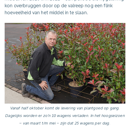
kon overbruggen door op de valreep nog een flink
hoeveelheid van het middel in te slaan.
Vanaf half oktober komt de levering van plantgoed op gang.
Dagelijks worden er zo’n 10 wagens verladen. In het hoogseizoen
– van maart t/m mei – zijn dat 25 wagens per dag.