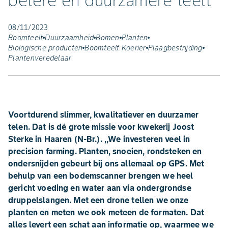
betere en duurzamere teelt
08/11/2023
Boomteelt
Duurzaamheid
Bomen
Planten
Biologische producten
Boomteelt Koerier
Plaagbestrijding
Plantenveredelaar
Voortdurend slimmer, kwalitatiever en duurzamer
telen. Dat is dé grote missie voor kwekerij Joost
Sterke in Haaren (N-Br.). ,,We investeren veel in
precision farming. Planten, snoeien, rondsteken en
ondersnijden gebeurt bij ons allemaal op GPS. Met
behulp van een bodemscanner brengen we heel
gericht voeding en water aan via ondergrondse
druppelslangen. Met een drone tellen we onze
planten en meten we ook meteen de formaten. Dat
alles levert een schat aan informatie op, waarmee we