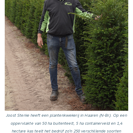
Joost Sterke heeft een plantenkwekerij in Haaren (N-Br.). Op een
oppervlakte van 50 ha buitenteelt, 5 ha containerveld en 1,4
hectare kas teelt het bedrijf zo’n 250 verschillende soorten