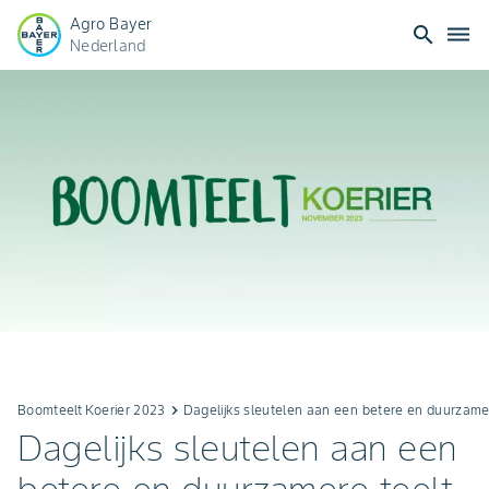
Agro Bayer
search
dehaze
Nederland
Boomteelt Koerier 2023
keyboard_arrow_right
Dagelijks sleutelen aan een betere en duurzamer
Dagelijks sleutelen aan een