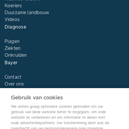
Koeriers
Duurzame landbouw
Videos
Diagnose
Plagen
Ziekten
Onkruiden
Bayer
Contact
Over ons
Gebruik van cookies
We willen graag optionele cookies gebruiken om uw
gebruik van deze website beter te begrijpen, om onze
Agro Bayer
website te verbeteren en om informatie te delen met
Nederland
onze advertentiepartners. Uw toestemming dekt ook de
overdracht van uw persoonsgegevens naar onveilige