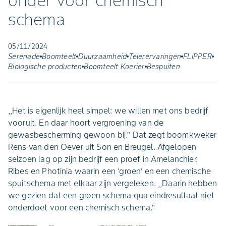
onder voor chemisch
schema
05/11/2024
Serenade
Boomteelt
Duurzaamheid
Telerervaringen
FLIPPER
Biologische producten
Boomteelt Koerier
Bespuiten
,,Het is eigenlijk heel simpel: we willen met ons bedrijf
vooruit. En daar hoort vergroening van de
gewasbescherming gewoon bij.’’ Dat zegt boomkweker
Rens van den Oever uit Son en Breugel. Afgelopen
seizoen lag op zijn bedrijf een proef in Amelanchier,
Ribes en Photinia waarin een ‘groen’ en een chemische
spuitschema met elkaar zijn vergeleken. ,,Daarin hebben
we gezien dat een groen schema qua eindresultaat niet
onderdoet voor een chemisch schema.’’