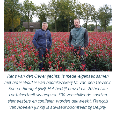
Rens van den Oever (rechts) is mede-eigenaar, samen
met broer Wouter van boomkwekerij M. van den Oever in
Son en Breugel (NB). Het bedrijf omvat ca. 20 hectare
containerteelt waarop ca. 300 verschillende soorten
sierheesters en coniferen worden gekweekt. François
van Abeelen (links) is adviseur boomteelt bij Delphy.