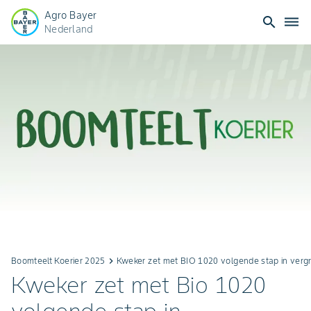
Agro Bayer
search
dehaze
Nederland
Boomteelt Koerier 2025
keyboard_arrow_right
Kweker zet met BIO 1020 volgende stap in vergr
Kweker zet met Bio 1020