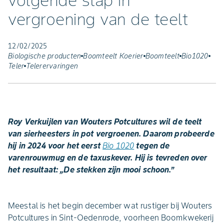
volgende stap in
vergroening van de teelt
12/02/2025
Biologische producten
Boomteelt Koerier
Boomteelt
Bio1020
Teler
Telerervaringen
Roy Verkuijlen van Wouters Potcultures wil de teelt
van sierheesters in pot vergroenen. Daarom probeerde
hij in 2024 voor het eerst
Bio 1020
tegen de
varenrouwmug en de taxuskever. Hij is tevreden over
het resultaat: „De stekken zijn mooi schoon.”
Meestal is het begin december wat rustiger bij Wouters
Potcultures in Sint-Oedenrode, voorheen Boomkwekerij