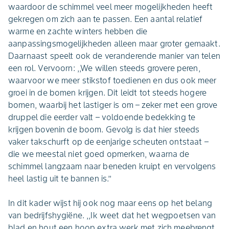
waardoor de schimmel veel meer mogelijkheden heeft
gekregen om zich aan te passen. Een aantal relatief
warme en zachte winters hebben die
aanpassingsmogelijkheden alleen maar groter gemaakt.
Daarnaast speelt ook de veranderende manier van telen
een rol. Vervoorn: ,,We willen steeds grovere peren,
waarvoor we meer stikstof toedienen en dus ook meer
groei in de bomen krijgen. Dit leidt tot steeds hogere
bomen, waarbij het lastiger is om – zeker met een grove
druppel die eerder valt – voldoende bedekking te
krijgen bovenin de boom. Gevolg is dat hier steeds
vaker takschurft op de eenjarige scheuten ontstaat –
die we meestal niet goed opmerken, waarna de
schimmel langzaam naar beneden kruipt en vervolgens
heel lastig uit te bannen is.’’
In dit kader wijst hij ook nog maar eens op het belang
van bedrijfshygiëne. ,,Ik weet dat het wegpoetsen van
blad en hout een hoop extra werk met zich meebrengt