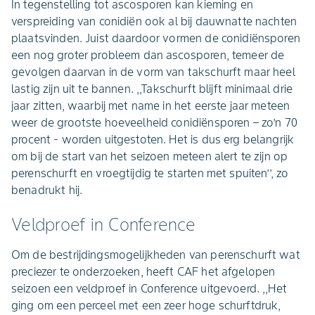
In tegenstelling tot ascosporen kan kieming en
verspreiding van conidiën ook al bij dauwnatte nachten
plaatsvinden. Juist daardoor vormen de conidiënsporen
een nog groter probleem dan ascosporen, temeer de
gevolgen daarvan in de vorm van takschurft maar heel
lastig zijn uit te bannen. ,,Takschurft blijft minimaal drie
jaar zitten, waarbij met name in het eerste jaar meteen
weer de grootste hoeveelheid conidiënsporen – zo’n 70
procent - worden uitgestoten. Het is dus erg belangrijk
om bij de start van het seizoen meteen alert te zijn op
perenschurft en vroegtijdig te starten met spuiten’’, zo
benadrukt hij.
Veldproef in Conference
Om de bestrijdingsmogelijkheden van perenschurft wat
preciezer te onderzoeken, heeft CAF het afgelopen
seizoen een veldproef in Conference uitgevoerd. ,,Het
ging om een perceel met een zeer hoge schurftdruk,