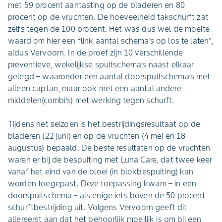
met 59 procent aantasting op de bladeren en 80
procent op de vruchten. De hoeveelheid takschurft zat
zelfs tegen de 100 procent. Het was dus wel de moeite
waard om hier een flink aantal schema’s op los te laten’’,
aldus Vervoorn. In de proef zijn 10 verschillende
preventieve, wekelijkse spuitschema’s naast elkaar
gelegd – waaronder een aantal doorspuitschema’s met
alleen captan, maar ook met een aantal andere
middelen(combi’s) met werking tegen schurft.
Tijdens het seizoen is het bestrijdingsresultaat op de
bladeren (22 juni) en op de vruchten (4 mei en 18
augustus) bepaald. De beste resultaten op de vruchten
waren er bij de bespuiting met Luna Care, dat twee keer
vanaf het eind van de bloei (in blokbespuiting) kan
worden toegepast. Deze toepassing kwam – in een
doorspuitschema - als enige iets boven de 50 procent
schurftbestrijding uit. Volgens Vervoorn geeft dit
allereerst aan dat het behoorlijk moeilijk is om bij een