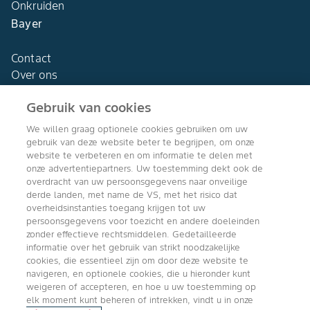
Onkruiden
Bayer
Contact
Over ons
Gebruik van cookies
We willen graag optionele cookies gebruiken om uw
gebruik van deze website beter te begrijpen, om onze
Agro Bayer
website te verbeteren en om informatie te delen met
Nederland
onze advertentiepartners. Uw toestemming dekt ook de
overdracht van uw persoonsgegevens naar onveilige
derde landen, met name de VS, met het risico dat
overheidsinstanties toegang krijgen tot uw
persoonsgegevens voor toezicht en andere doeleinden
Volg ons
zonder effectieve rechtsmiddelen. Gedetailleerde
informatie over het gebruik van strikt noodzakelijke
cookies, die essentieel zijn om door deze website te
navigeren, en optionele cookies, die u hieronder kunt
weigeren of accepteren, en hoe u uw toestemming op
elk moment kunt beheren of intrekken, vindt u in onze