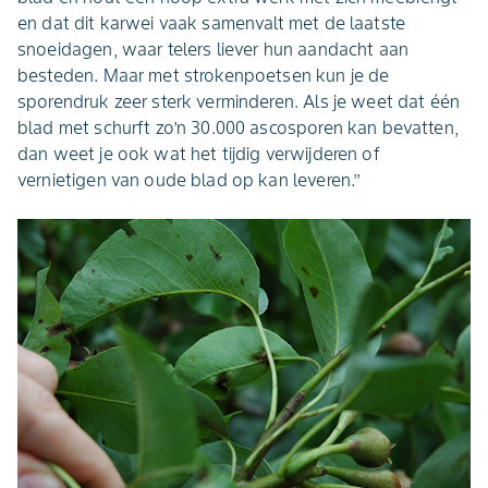
en dat dit karwei vaak samenvalt met de laatste
snoeidagen, waar telers liever hun aandacht aan
besteden. Maar met strokenpoetsen kun je de
sporendruk zeer sterk verminderen. Als je weet dat één
blad met schurft zo’n 30.000 ascosporen kan bevatten,
dan weet je ook wat het tijdig verwijderen of
vernietigen van oude blad op kan leveren.’’