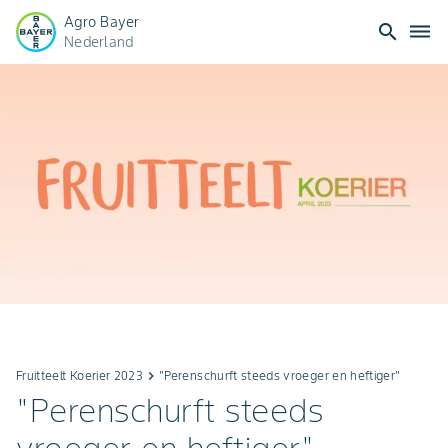
Agro Bayer
search
dehaze
Nederland
Fruitteelt Koerier 2023
keyboard_arrow_right
"Perenschurft steeds vroeger en heftiger"
"Perenschurft steeds