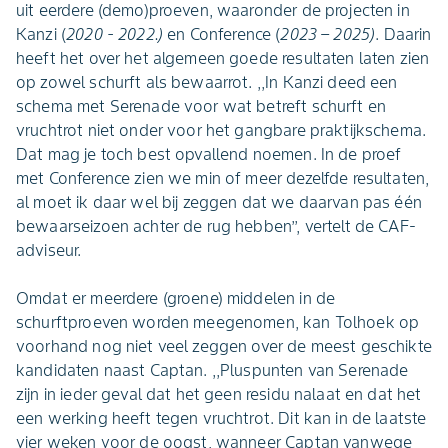
uit eerdere (demo)proeven, waaronder de projecten in
Kanzi (
2020 - 2022.)
en Conference (
2023 – 2025)
. Daarin
heeft het over het algemeen goede resultaten laten zien
op zowel schurft als bewaarrot. ,,In Kanzi deed een
schema met Serenade voor wat betreft schurft en
vruchtrot niet onder voor het gangbare praktijkschema.
Dat mag je toch best opvallend noemen. In de proef
met Conference zien we min of meer dezelfde resultaten,
al moet ik daar wel bij zeggen dat we daarvan pas één
bewaarseizoen achter de rug hebben’’, vertelt de CAF-
adviseur.
Omdat er meerdere (groene) middelen in de
schurftproeven worden meegenomen, kan Tolhoek op
voorhand nog niet veel zeggen over de meest geschikte
kandidaten naast Captan. ,,Pluspunten van Serenade
zijn in ieder geval dat het geen residu nalaat en dat het
een werking heeft tegen vruchtrot. Dit kan in de laatste
vier weken voor de oogst, wanneer Captan vanwege