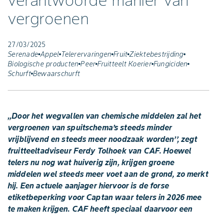
verantwoorde manier van
vergroenen
27/03/2025
Serenade
Appel
Telerervaringen
Fruit
Ziektebestrijding
Biologische producten
Peer
Fruitteelt Koerier
Fungiciden
Schurft
Bewaarschurft
,,Door het wegvallen van chemische middelen zal het
vergroenen van spuitschema’s steeds minder
vrijblijvend en steeds meer noodzaak worden’’, zegt
fruitteeltadviseur Ferdy Tolhoek van CAF. Hoewel
telers nu nog wat huiverig zijn, krijgen groene
middelen wel steeds meer voet aan de grond, zo merkt
hij. Een actuele aanjager hiervoor is de forse
etiketbeperking voor Captan waar telers in 2026 mee
te maken krijgen. CAF heeft speciaal daarvoor een