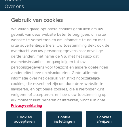
Over ons
Gebruik van cookies
We willen graag optionele cookies gebruiken om uw
gebruik van deze website beter te begrijpen, om onze
Agro Bayer
website te verbeteren en om informatie te delen met
Nederland
onze advertentiepartners. Uw toestemming dekt ook de
overdracht van uw persoonsgegevens naar onveilige
derde landen, met name de VS, met het risico dat
overheidsinstanties toegang krijgen tot uw
persoonsgegevens voor toezicht en andere doeleinden
Volg ons
zonder effectieve rechtsmiddelen. Gedetailleerde
informatie over het gebruik van strikt noodzakelijke
cookies, die essentieel zijn om door deze website te
navigeren, en optionele cookies, die u hieronder kunt
weigeren of accepteren, en hoe u uw toestemming op
elk moment kunt beheren of intrekken, vindt u in onze
Privacyverklaring
Copyright © Bayer Crop Science 2024
Algemene Gebruiksvoorwaarden
/
Privacyverklaring
/
Imprint
/
Cookie
instellingen
Cookies
Cookie
Cookies
accepteren
instellingen
afwijzen