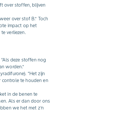
 over stoffen, blijven
weer over stof B.” Toch
rote impact op het
te verliezen.
. “Als deze stoffen nog
aan worden.”
radifurone). “Het zijn
r controle te houden en
ket in de benen te
nen. Als er dan door ons
ebben we het met z’n