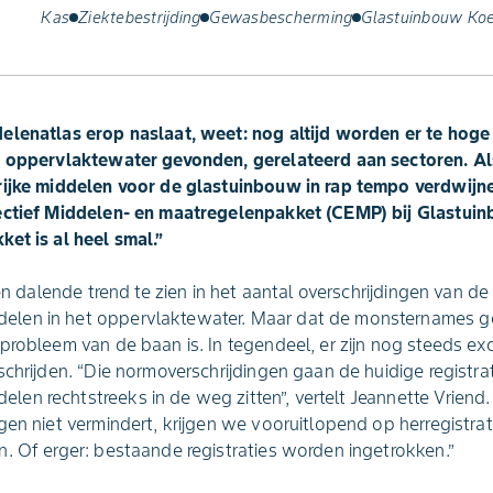
Kas
Ziektebestrijding
Gewasbescherming
Glastuinbouw Koe
elenatlas erop naslaat, weet: nog altijd worden er te hoge
t oppervlaktewater gevonden, gerelateerd aan sectoren. Als 
rijke middelen voor de glastuinbouw in rap tempo verdwijn
fectief Middelen- en maatregelenpakket (CEMP) bij Glastui
et is al heel smal.”
een dalende trend te zien in het aantal overschrijdingen van d
len in het oppervlaktewater. Maar dat de monsternames ge
probleem van de baan is. In tegendeel, er zijn nog steeds ex
schrijden. “Die normoverschrijdingen gaan de huidige registra
en rechtstreeks in de weg zitten”, vertelt Jeannette Vriend
gen niet vermindert, krijgen we vooruitlopend op herregistra
. Of erger: bestaande registraties worden ingetrokken.”