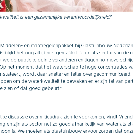
kwaliteit is een gezamenlijke verantwoordelijkheid.”
ef Middelen- en maatregelenpakket bij Glastuinbouw Nederlan
s blijkt het nog altijd niet gemakkelijk om als sector van de 
en we de publieke opinie veranderen en liggen normoverschri
 Op het moment dat het waterschap te hoge concentraties va
stateert, wordt daar sneller en feller over gecommuniceerd. 
ppen om de waterkwaliteit te bewaken en er zijn tal van part
e zien of dat goed gebeurt.”
e discussie over milieudruk zien te voorkomen, vindt Vriend. 
en zijn als sector net zo goed afhankelijk van water als elke
schoon is. We moeten als glastuinbouw ervoor zorgen dat onze