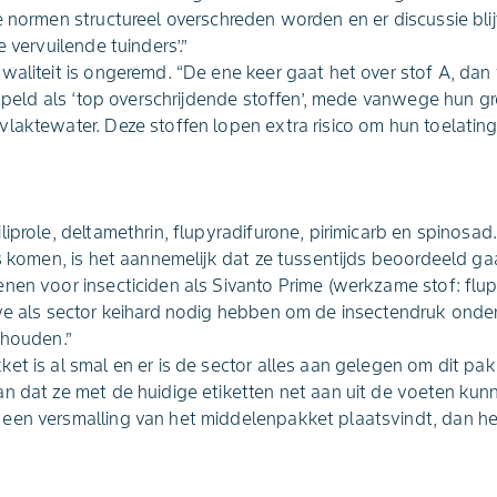
 normen structureel overschreden worden en er discussie blijft
e vervuilende tuinders’.”
waliteit is ongeremd. “De ene keer gaat het over stof A, dan 
tempeld als ‘top overschrijdende stoffen’, mede vanwege hun g
laktewater. Deze stoffen lopen extra risico om hun toelating 
iprole, deltamethrin, flupyradifurone, pirimicarb en spinosad
us komen, is het aannemelijk dat ze tussentijds beoordeeld g
nen voor insecticiden als Sivanto Prime (werkzame stof: flupy
we als sector keihard nodig hebben om de insectendruk onde
 houden.”
et is al smal en er is de sector alles aan gelegen om dit pak
n dat ze met de huidige etiketten net aan uit de voeten kun
een versmalling van het middelenpakket plaatsvindt, dan h