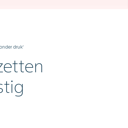
 onder druk’
zetten
stig