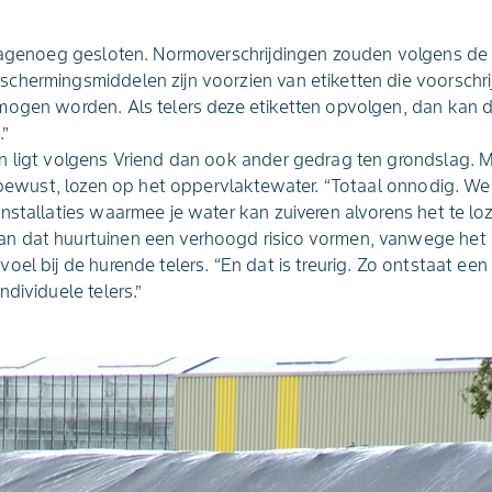
 nagenoeg gesloten. Normoverschrijdingen zouden volgens d
chermingsmiddelen zijn voorzien van etiketten die voorschr
mogen worden. Als telers deze etiketten opvolgen, dan kan d
.”
n ligt volgens Vriend dan ook ander gedrag ten grondslag. 
t bewust, lozen op het oppervlaktewater. “Totaal onnodig. W
stallaties waarmee je water kan zuiveren alvorens het te loze
n dat huurtuinen een verhoogd risico vormen, vanwege het
oel bij de hurende telers. “En dat is treurig. Zo ontstaat een
dividuele telers.”