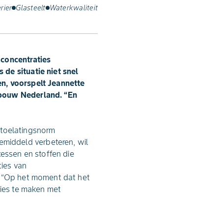
rier
Glasteelt
Waterkwaliteit
 concentraties
de situatie niet snel
en, voorspelt Jeannette
nbouw Nederland. “En
e toelatingsnorm
middeld verbeteren, wil
cessen en stoffen die
ties van
. “Op het moment dat het
ties te maken met