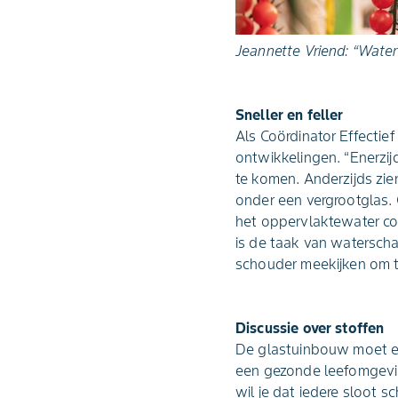
Jeannette Vriend: “Water
Sneller en feller
Als Coördinator Effecti
ontwikkelingen. “Enerzijd
te komen. Anderzijds zi
onder een vergrootglas.
het oppervlaktewater con
is de taak van waterscha
schouder meekijken om t
Discussie over stoffen
De glastuinbouw moet elk
een gezonde leefomgeving 
wil je dat iedere sloot 