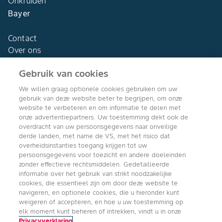
Onkruiden
Bayer
Contact
Over ons
Gebruik van cookies
We willen graag optionele cookies gebruiken om uw
gebruik van deze website beter te begrijpen, om onze
Agro Bayer
website te verbeteren en om informatie te delen met
Nederland
onze advertentiepartners. Uw toestemming dekt ook de
overdracht van uw persoonsgegevens naar onveilige
derde landen, met name de VS, met het risico dat
overheidsinstanties toegang krijgen tot uw
persoonsgegevens voor toezicht en andere doeleinden
Volg ons
zonder effectieve rechtsmiddelen. Gedetailleerde
informatie over het gebruik van strikt noodzakelijke
cookies, die essentieel zijn om door deze website te
navigeren, en optionele cookies, die u hieronder kunt
weigeren of accepteren, en hoe u uw toestemming op
elk moment kunt beheren of intrekken, vindt u in onze
Privacyverklaring