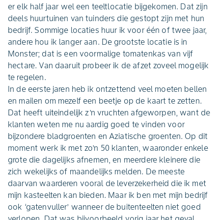
er elk half jaar wel een teeltlocatie bijgekomen. Dat zijn
deels huurtuinen van tuinders die gestopt zijn met hun
bedrijf. Sommige locaties huur ik voor één of twee jaar,
andere hou ik langer aan. De grootste locatie is in
Monster; dat is een voormalige tomatenkas van vijf
hectare. Van daaruit probeer ik de afzet zoveel mogelijk
te regelen.
In de eerste jaren heb ik ontzettend veel moeten bellen
en mailen om mezelf een beetje op de kaart te zetten.
Dat heeft uiteindelijk z’n vruchten afgeworpen, want de
klanten weten me nu aardig goed te vinden voor
bijzondere bladgroenten en Aziatische groenten. Op dit
moment werk ik met zo’n 50 klanten, waaronder enkele
grote die dagelijks afnemen, en meerdere kleinere die
zich wekelijks of maandelijks melden. De meeste
daarvan waarderen vooral de leverzekerheid die ik met
mijn kasteelten kan bieden. Maar ik ben met mijn bedrijf
ook ‘gatenvuller’ wanneer de buitenteelten niet goed
verlopen. Dat was bijvoorbeeld vorig jaar het geval,