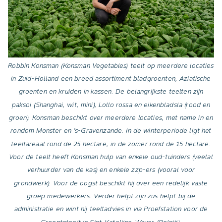
Robbin Konsman (Konsman Vegetables) teelt op meerdere locaties
in Zuid-Holland een breed assortiment bladgroenten, Aziatische
groenten en kruiden in kassen. De belangrijkste teelten zijn
paksoi (Shanghai, wit, mini), Lollo rossa en eikenbladsla (rood en
groen). Konsman beschikt over meerdere locaties, met name in en
rondom Monster en ’s-Gravenzande. In de winterperiode ligt het
teeltareaal rond de 25 hectare, in de zomer rond de 15 hectare.
Voor de teelt heeft Konsman hulp van enkele oud-tuinders (veelal
verhuurder van de kas) en enkele zzp-ers (vooral voor
grondwerk). Voor de oogst beschikt hij over een redelijk vaste
groep medewerkers. Verder helpt zijn zus helpt bij de
administratie en wint hij teeltadvies in via Proefstation voor de
Groenteteelt in Sint-Katelijne-Waver (België).