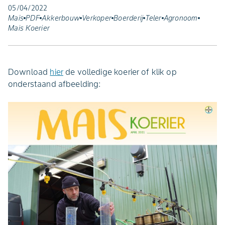
05/04/2022
Maïs
PDF
Akkerbouw
Verkoper
Boerderij
Teler
Agronoom
Mais Koerier
Download
hier
de volledige koerier of klik op
onderstaand afbeelding: