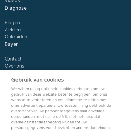
Videos
Diagnose
Plagen
Ziekten
Onkruiden
Bayer
Contact
Over ons
Gebruik van cookies
We willen graag optionele cookies gebruiken om uw
gebruik van deze website beter te begrijpen, om onze
Agro Bayer
website te verbeteren en om informatie te delen met
Nederland
onze advertentiepartners. Uw toestemming dekt ook de
overdracht van uw persoonsgegevens naar onveilige
derde landen, met name de VS, met het risico dat
overheidsinstanties toegang krijgen tot uw
persoonsgegevens voor toezicht en andere doeleinden
Volg ons