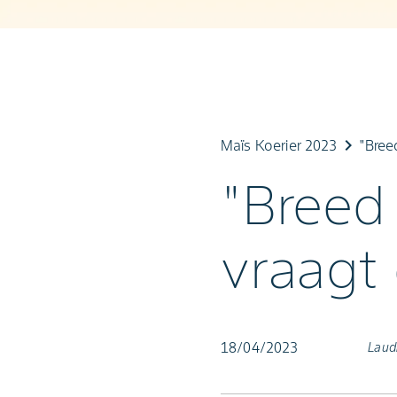
keyboard_arrow_right
Maïs Koerier 2023
"Bree
"Breed
vraagt
18/04/2023
Laud