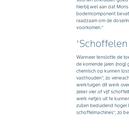
hierbij wel aan dat Mon
bodemcomponent bevat. ,,
raadzaam om de doserin
voorkomen.’’
‘Schoffelen
Wanneer tenslotte de to
de komende jaren (nog) g
chemisch op kunnen losse
vasthouden’’, zo verwach
werktuigen dit werk ove
zeker vier of vijf schof
werk netjes uit te kunne
zullen beduidend hoger li
schoffelmachines’’, zo bes