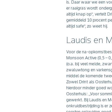
is. Daar waar we een vo
er raaigras wordt onderg
altijd knap op’’, vertelt
gemiddeld 10 procent per 
altijd safe’’, zo weet hij.
Laudis en M
Voor de na-opkomstbestri
Monsoon Active (0,5 – 0,
(o.a. bij veel melde, zw
zwaluwtong en varkensgr
middel de komende twee ja
Zowel Drint als Oosterhu
hierdoor minder goed w
Oosterhuis: ,,Voor sommig
gewerkt. Bij Laudis en M
onkruidbestrijding is er
soorten onkruiden goed t