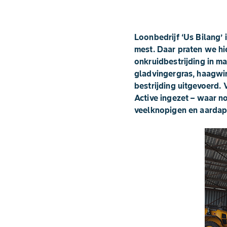
Loonbedrijf ‘Us Bilang’ 
mest. Daar praten we hie
onkruidbestrijding in ma
gladvingergras, haagwin
bestrijding uitgevoerd.
Active ingezet – waar n
veelknopigen en aardap