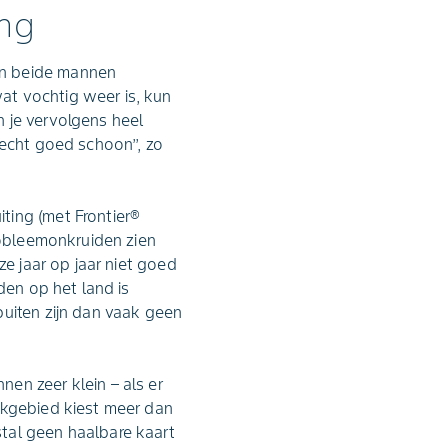
ing
jn beide mannen
at vochtig weer is, kun
 je vervolgens heel
echt goed schoon’’, zo
ting (met Frontier®
probleemonkruiden zien
ze jaar op jaar niet goed
den op het land is
puiten zijn dan vaak geen
en zeer klein – als er
rkgebied kiest meer dan
tal geen haalbare kaart