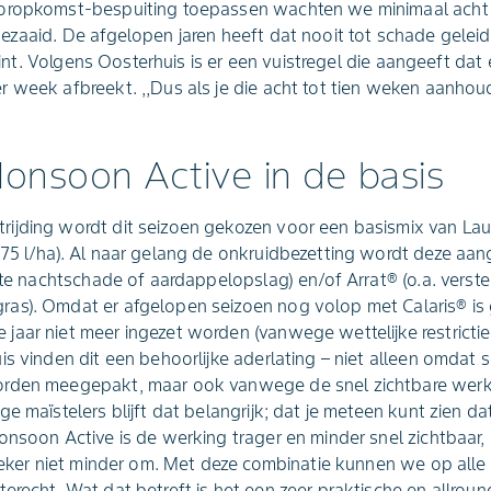
oropkomst-bespuiting toepassen wachten we minimaal acht 
ezaaid. De afgelopen jaren heeft dat nooit tot schade geleid
 Drint. Volgens Oosterhuis is er een vuistregel die aangeeft d
week afbreekt. ,,Dus als je die acht tot tien weken aanhoudt,
onsoon Active in de basis
jding wordt dit seizoen gekozen voor een basismix van Laudi
75 l/ha). Al naar gelang de onkruidbezetting wordt deze aan
arte nachtschade of aardappelopslag) en/of Arrat® (o.a. verst
as). Omdat er afgelopen seizoen nog volop met Calaris® is
ar niet meer ingezet worden (vanwege wettelijke restrictie 1 
is vinden dit een behoorlijke aderlating – niet alleen omda
orden meegepakt, maar ook vanwege de snel zichtbare werki
e maïstelers blijft dat belangrijk; dat je meteen kunt zien da
onsoon Active is de werking trager en minder snel zichtbaar,
 zeker niet minder om. Met deze combinatie kunnen we op alle
erecht. Wat dat betreft is het een zeer praktische en allround