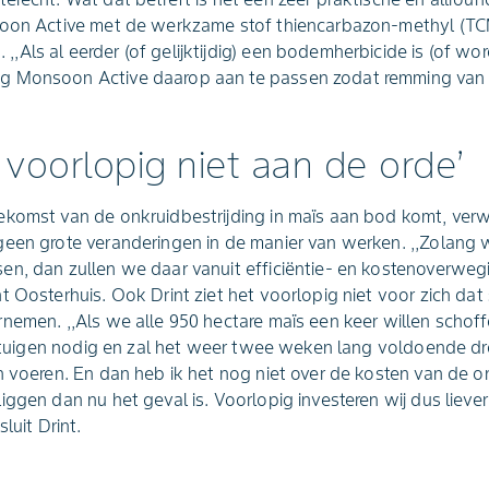
soon Active met de werkzame stof thiencarbazon-methyl (T
Als al eerder (of gelijktijdig) een bodemherbicide is (of wor
g Monsoon Active daarop aan te passen zodat remming va
 voorlopig niet aan de orde’
ekomst van de onkruidbestrijding in maïs aan bod komt, ve
een grote veranderingen in de manier van werken. ,,Zolang 
n, dan zullen we daar vanuit efficiëntie- en kostenoverwegi
t Oosterhuis. Ook Drint ziet het voorlopig niet voor zich dat
rnemen. ,,Als we alle 950 hectare maïs een keer willen scho
feltuigen nodig en zal het weer twee weken lang voldoende d
n voeren. En dan heb ik het nog niet over de kosten van de on
ggen dan nu het geval is. Voorlopig investeren wij dus liever
luit Drint.