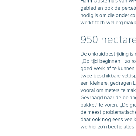
Harm Oosterhuis van WPA R
gebied en ook de percel
nodig is om die onder co
werkt toch wel erg makkeli
950 hectare
De onkruidbestrijding is 
,,Op tijd beginnen – zo r
goed werk af te kunnen le
twee beschikbare veldsp
een kleinere, gedragen Le
vooral om meters te maken
Gevraagd naar de belang
pakket’ te voren. ,,De g
de meest problematische
daar ook nog eens veelk
we hier zo’n beetje alles 