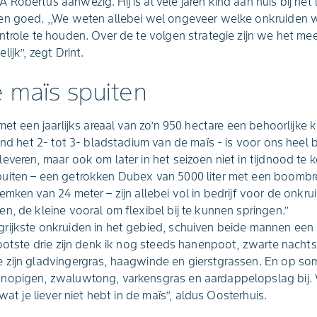
obertus aanwezig. Hij is al vele jaren kind aan huis bij het 
en goed. ,,We weten allebei wel ongeveer welke onkruiden 
ntrole te houden. Over de te volgen strategie zijn we het me
jk’’, zegt Drint.
 maïs spuiten
met een jaarlijks areaal van zo’n 950 hectare een behoorlijke k
ond het 2- tot 3- bladstadium van de maïs - is voor ons heel 
veren, maar ook om later in het seizoen niet in tijdnood te k
uiten – een getrokken Dubex van 5000 liter met een boombr
mken van 24 meter – zijn allebei vol in bedrijf voor de onkrui
, de kleine vooral om flexibel bij te kunnen springen.’’
rijkste onkruiden in het gebied, schuiven beide mannen een 
rootste drie zijn denk ik nog steeds hanenpoot, zwarte nach
 zijn gladvingergras, haagwinde en gierstgrassen. En op s
nopigen, zwaluwtong, varkensgras en aardappelopslag bij. 
wat je liever niet hebt in de maïs’’, aldus Oosterhuis.