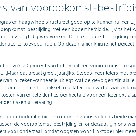
s van vooropkomst-bestrijd
ras en haagwinde structureel goed op te kunnen ruimen zi
oropkomst-bestrijding met een bodemherbicide. ,,Mits het w
kruiden vroegtijdig wegwerken. De na-opkomstbestrijding kun
r allerlei toevoegingen. Op deze manier krijg je het perceel 
el op zo’n 20 procent van het areaal een vooropkomst-bespui
 ,,Maar dat areaal groeit jaarlijks. Steeds meer telers met 
van in, zeker wanneer je uitlegt wat de gevolgen zijn als je 
 is om direct na het hakselen te laten zien wat er aan onkrui
osten van enkele tientjes per hectare voor een keer extra s
 ondertussen uit ervaring.
ing door bodemherbiciden op onderzaai is volgens beide mann
tussen de vooropkomst-bestrijding en onderzaai. ,,In ons we
lers voor onderzaai, omdat oogsten voor 1 oktober hier mees