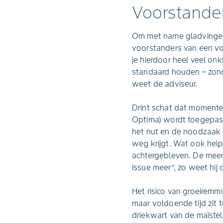
Voorstander
Om met name gladvingerg
voorstanders van een vo
je hierdoor heel veel on
standaard houden – zonde
weet de adviseur.
Drint schat dat momente
Optima) wordt toegepast.
het nut en de noodzaak er
weg krijgt. Wat ook helpt
achtergebleven. De meerk
issue meer’’, zo weet hij
Het risico van groeiremm
maar voldoende tijd zit 
driekwart van de maïste