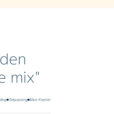
iden
e mix"
ding
Toepassing
Mais Koerier