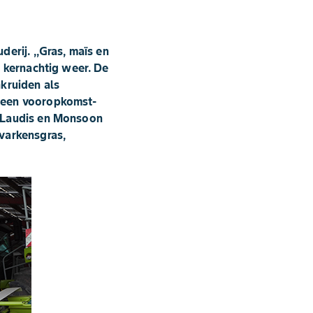
erij. ,,Gras, maïs en
t kernachtig weer. De
nkruiden als
r een vooropkomst-
n Laudis en Monsoon
 varkensgras,