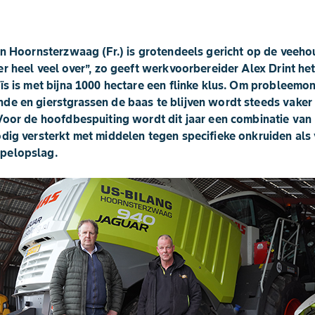
in Hoornsterzwaag (Fr.) is grotendeels gericht op de veehoud
r heel veel over’’, zo geeft werkvoorbereider Alex Drint he
ïs is met bijna 1000 hectare een flinke klus. Om probleemo
de en gierstgrassen de baas te blijven wordt steeds vake
 Voor de hoofdbespuiting wordt dit jaar een combinatie va
odig versterkt met middelen tegen specifieke onkruiden als
pelopslag.