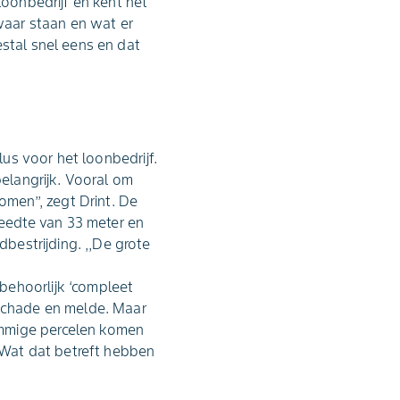
loonbedrijf en kent het
waar staan en wat er
estal snel eens en dat
lus voor het loonbedrijf.
belangrijk. Vooral om
omen’’, zegt Drint. De
eedte van 33 meter en
dbestrijding. ,,De grote
behoorlijk ‘compleet
tschade en melde. Maar
ommige percelen komen
Wat dat betreft hebben