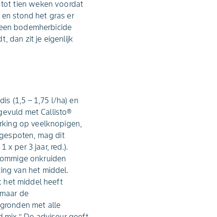
tot tien weken voordat
 en stond het gras er
at een bodemherbicide
 dan zit je eigenlijk
s (1,5 – 1,75 l/ha) en
gevuld met Callisto®
erking op veelknopigen,
 gespoten, mag dit
x per 3 jaar, red.).
t sommige onkruiden
ng van het middel.
t het middel heeft
 maar de
 gronden met alle
 mix.’’ De adviseur geeft