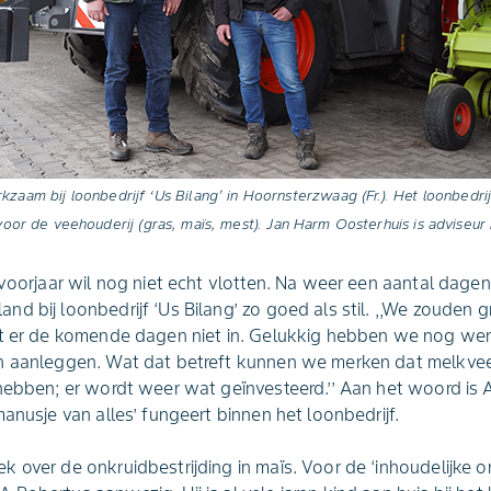
erkzaam bij loonbedrijf ‘Us Bilang’ in Hoornsterzwaag (Fr.). Het loonbedri
r de veehouderij (gras, maïs, mest). Jan Harm Oosterhuis is adviseur
 voorjaar wil nog niet echt vlotten. Na weer een aantal dage
d bij loonbedrijf ‘Us Bilang’ zo goed als stil. ,,We zouden g
it er de komende dagen niet in. Gelukkig hebben we nog werk
n aanleggen. Wat dat betreft kunnen we merken dat melkvee
hebben; er wordt weer wat geïnvesteerd.’’ Aan het woord is A
anusje van alles’ fungeert binnen het loonbedrijf.
 over de onkruidbestrijding in maïs. Voor de ‘inhoudelijke o