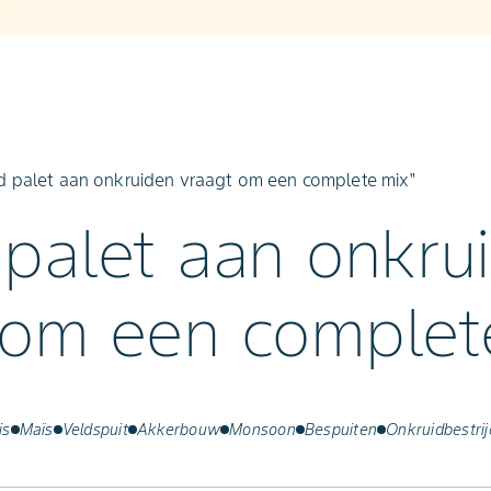
d palet aan onkruiden vraagt om een complete mix"
 palet aan onkru
 om een complet
is
Maïs
Veldspuit
Akkerbouw
Monsoon
Bespuiten
Onkruidbestrij