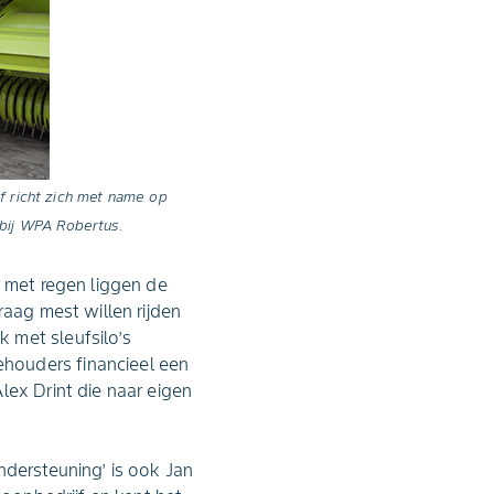
jf richt zich met name op
 bij WPA Robertus.
n met regen liggen de
raag mest willen rijden
 met sleufsilo’s
houders financieel een
lex Drint die naar eigen
ndersteuning’ is ook Jan