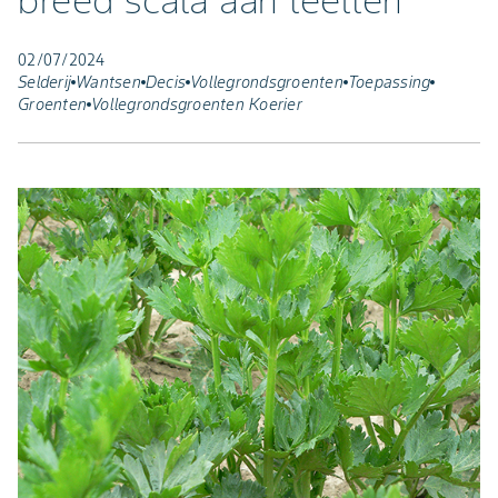
breed scala aan teelten
02/07/2024
Selderij
Wantsen
Decis
Vollegrondsgroenten
Toepassing
Groenten
Vollegrondsgroenten Koerier