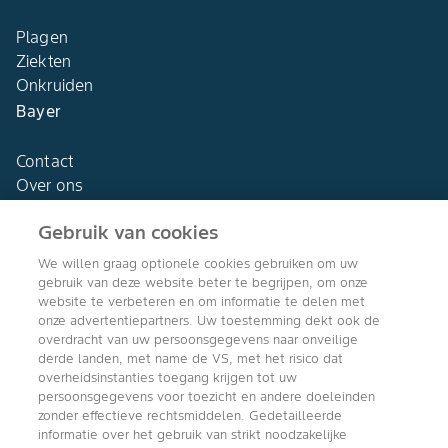
Plagen
Ziekten
Onkruiden
Bayer
Contact
Over ons
Gebruik van cookies
We willen graag optionele cookies gebruiken om uw
gebruik van deze website beter te begrijpen, om onze
Agro Bayer
website te verbeteren en om informatie te delen met
Nederland
onze advertentiepartners. Uw toestemming dekt ook de
overdracht van uw persoonsgegevens naar onveilige
derde landen, met name de VS, met het risico dat
overheidsinstanties toegang krijgen tot uw
persoonsgegevens voor toezicht en andere doeleinden
Volg ons
zonder effectieve rechtsmiddelen. Gedetailleerde
informatie over het gebruik van strikt noodzakelijke