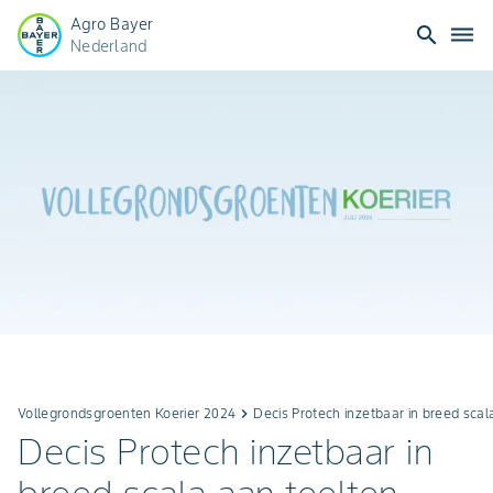
Agro Bayer
search
dehaze
Nederland
Vollegrondsgroenten Koerier 2024
keyboard_arrow_right
Decis Protech inzetbaar in breed scal
Decis Protech inzetbaar in