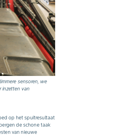
slimmere sensoren, we
r inzetten van
oed op het spuitresultaat
nbergen de schone taak
testen van nieuwe