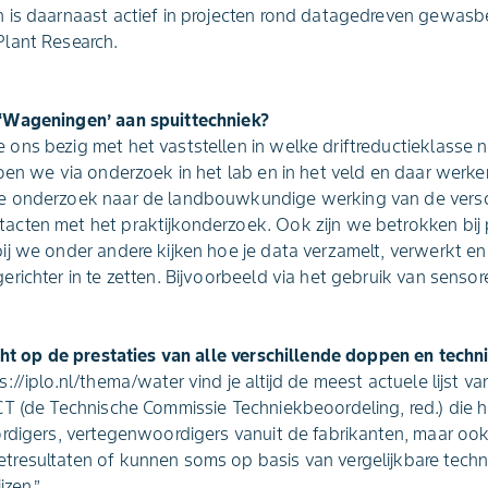
 is daarnaast actief in projecten rond datagedreven gewas
lant Research.
‘Wageningen’ aan spuittechniek?
ons bezig met het vaststellen in welke driftreductieklasse
oen we via onderzoek in het lab en in het veld en daar werken
e onderzoek naar de landbouwkundige werking van de versc
cten met het praktijkonderzoek. Ook zijn we betrokken bij 
ij we onder andere kijken hoe je data verzamelt, verwerkt e
richter in te zetten. Bijvoorbeeld via het gebruik van sensor
cht op de prestaties van alle verschillende doppen en techn
//iplo.nl/thema/water vind je altijd de meest actuele lijst va
T (de Technische Commissie Techniekbeoordeling, red.) die h
ordigers, vertegenwoordigers vanuit de fabrikanten, maar o
resultaten of kunnen soms op basis van vergelijkbare tech
jzen.”