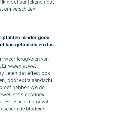
j ik moet aantekenen dat
st om verschillen
de planten minder goed
pel kan gebruiken en dus
en weer terugveren van
 Er waren al wel
y lieten dat effect ook
den, door extra aandacht
e proef hebben we de
ftewel: het sleepdoek
. Het is in ieder geval
nbeschermde bladeren