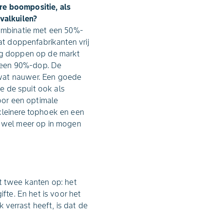
re boompositie, als
 valkuilen?
combinatie met een 50%-
at doppenfabrikanten vrij
nig doppen op de markt
ef een 90%-dop. De
 wat nauwer. Een goede
je de spuit ook als
Voor een optimale
kleinere tophoek en een
r wel meer op in mogen
 twee kanten op: het
fte. En het is voor het
verrast heeft, is dat de