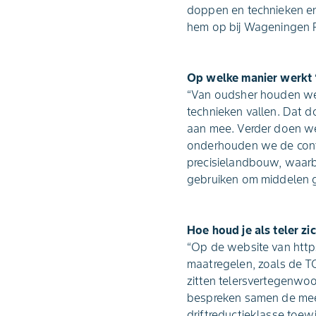
doppen en technieken en
hem op bij Wageningen P
Op welke manier werkt 
“Van oudsher houden we 
technieken vallen. Dat d
aan mee. Verder doen w
onderhouden we de conta
precisielandbouw, waarb
gebruiken om middelen ge
Hoe houd je als teler zi
“Op de website van https:
maatregelen, zoals de TC
zitten telersvertegenwo
bespreken samen de meet
driftreductieklasse toewi