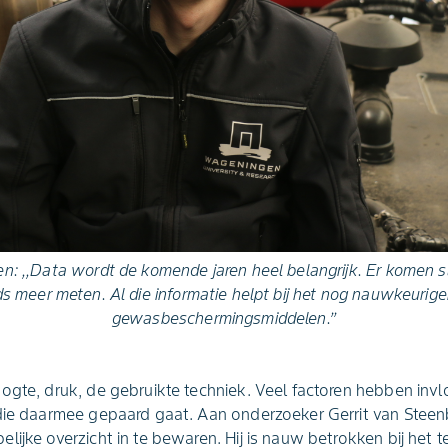
en: ,,Data wordt de komende jaren heel belangrijk. Er komen 
 meer meten. Al die informatie helpt bij het nog nauwkeurige
gewasbeschermingsmiddelen.’’
ogte, druk, de gebruikte techniek. Veel factoren hebben invl
 die daarmee gepaard gaat. Aan onderzoeker Gerrit van Stee
lijke overzicht in te bewaren. Hij is nauw betrokken bij het 