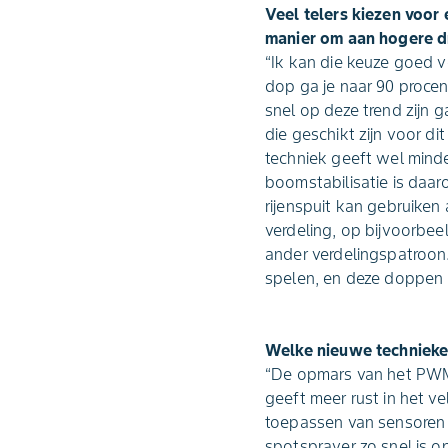
Veel telers kiezen voor
manier om aan hogere dri
“Ik kan die keuze goed v
dop ga je naar 90 procen
snel op deze trend zijn
die geschikt zijn voor d
techniek geeft wel mind
boomstabilisatie is daaro
rijenspuit kan gebruiken
verdeling, op bijvoorbee
ander verdelingspatroon.
spelen, en deze doppen la
Welke nieuwe technieke
“De opmars van het PWM
geeft meer rust in het ve
toepassen van sensoren e
spotsprayer zo snel is 