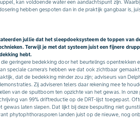
druppel, kan voldoende water een aandachtspunt zijn. Waarbi
dosering hebben gespoten dan in de praktijk gangbaar is, jui
stateerden jullie dat het sleepdoeksysteem de toppen van 
chnieken. Terwijl je met dat systeem juist een fijnere drup
edekking hebt.
n die geringere bedekking door het beurtelings opentrekken 
an speciale camera’s hebben we dat ook zichtbaar gemaakt.
ktijk, dat de bedekking minder zou zijn; adviseurs van Delph
ddemonstraties. Zij adviseren telers daar rekening mee te hou
tellen van de spuitboom ten opzichte van het gewas. In onz
hrijving van 99% driftreductie op de DRT-lijst toegepast. O
t gewas laten slepen. Dat lijkt bij deze bespuiting niet gunstig
n, want phytophthorasporen landen juist op de nieuwe, nog o