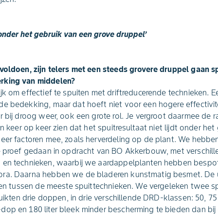
t onder het gebruik van een grove druppel’
voldoen, zijn telers met een steeds grovere druppel gaan sp
rking van middelen?
jk om effectief te spuiten met driftreducerende technieken. Ee
e bedekking, maar dat hoeft niet voor een hogere effectivite
r bij droog weer, ook een grote rol. Je vergroot daarmee de 
en keer op keer zien dat het spuitresultaat niet lijdt onder he
eer factoren mee, zoals herverdeling op de plant. We hebben
de proef gedaan in opdracht van BO Akkerbouw, met verschil
 en technieken, waarbij we aardappelplanten hebben bespot
ra. Daarna hebben we de bladeren kunstmatig besmet. De u
zien tussen de meeste spuittechnieken. We vergeleken twee 
ruikten drie doppen, in drie verschillende DRD-klassen: 50, 7
dop en 180 liter bleek minder bescherming te bieden dan bij