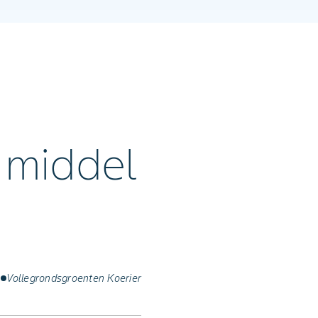
 middel
n
Vollegrondsgroenten Koerier