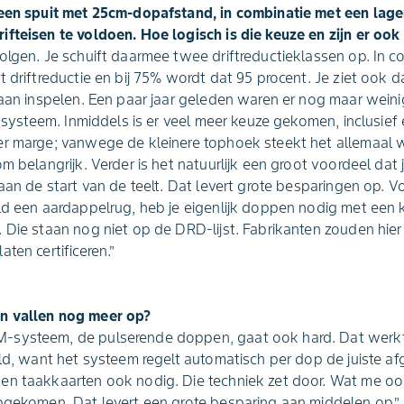
 een spuit met 25cm-dopafstand, in combinatie met een lage
fteisen te voldoen. Hoe logisch is die keuze en zijn er ook
olgen. Je schuift daarmee twee driftreductieklassen op. In 
t driftreductie en bij 75% wordt dat 95 procent. Je ziet ook d
 gaan inspelen. Een paar jaar geleden waren er nog maar wei
it systeem. Inmiddels is er veel meer keuze gekomen, inclusi
er marge; vanwege de kleinere tophoek steekt het allemaal
m belangrijk. Verder is het natuurlijk een groot voordeel dat 
 aan de start van de teelt. Dat levert grote besparingen op. 
ld een aardappelrug, heb je eigenlijk doppen nodig met een 
 Die staan nog niet op de DRD-lijst. Fabrikanten zouden hie
ten certificeren.”
n vallen nog meer op?
-systeem, de pulserende doppen, gaat ook hard. Dat werkt
ld, want het systeem regelt automatisch per dop de juiste afgi
n taakkaarten ook nodig. Die techniek zet door. Wat me ook 
opgekomen. Dat levert een grote besparing aan middelen op.”