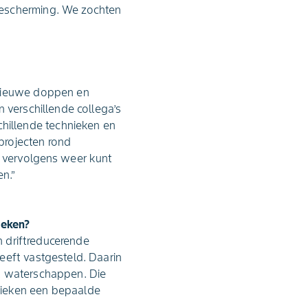
bescherming. We zochten
 nieuwe doppen en
 verschillende collega’s
hillende technieken en
projecten rond
n vervolgens weer kunt
en.”
ieken?
n driftreducerende
eeft vastgesteld. Daarin
ok waterschappen. Die
nieken een bepaalde