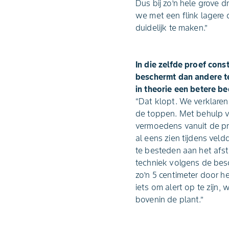
Dus bij zo’n hele grove 
we met een flink lagere 
duidelijk te maken.”
In die zelfde proef con
beschermt dan andere te
in theorie een betere b
“Dat klopt. We verklare
de toppen. Met behulp v
vermoedens vanuit de pra
al eens zien tijdens vel
te besteden aan het afs
techniek volgens de besc
zo’n 5 centimeter door he
iets om alert op te zij
bovenin de plant.”