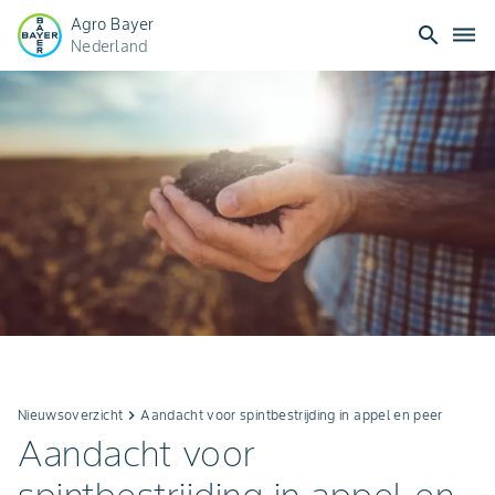
Agro Bayer
search
dehaze
Nederland
Nieuwsoverzicht
keyboard_arrow_right
Aandacht voor spintbestrijding in appel en peer
Aandacht voor