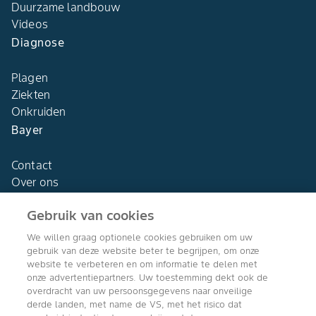
Duurzame landbouw
Videos
Diagnose
Plagen
Ziekten
Onkruiden
Bayer
Contact
Over ons
Gebruik van cookies
We willen graag optionele cookies gebruiken om uw
gebruik van deze website beter te begrijpen, om onze
Agro Bayer
website te verbeteren en om informatie te delen met
Nederland
onze advertentiepartners. Uw toestemming dekt ook de
overdracht van uw persoonsgegevens naar onveilige
derde landen, met name de VS, met het risico dat