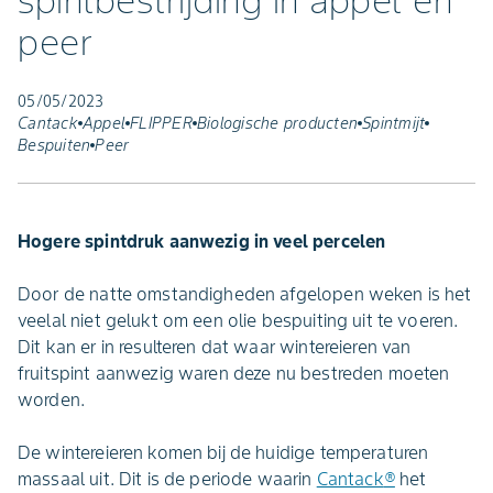
spintbestrijding in appel en
peer
05/05/2023
Cantack
Appel
FLIPPER
Biologische producten
Spintmijt
Bespuiten
Peer
Hogere spintdruk aanwezig in veel percelen
Door de natte omstandigheden afgelopen weken is het
veelal niet gelukt om een olie bespuiting uit te voeren.
Dit kan er in resulteren dat waar wintereieren van
fruitspint aanwezig waren deze nu bestreden moeten
worden.
De wintereieren komen bij de huidige temperaturen
massaal uit. Dit is de periode waarin
Cantack
®
het