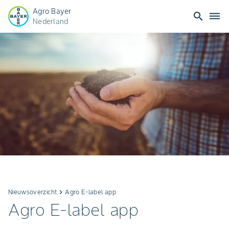
Agro Bayer
search
dehaze
Nederland
Nieuwsoverzicht
keyboard_arrow_right
Agro E-label app
Agro E-label app