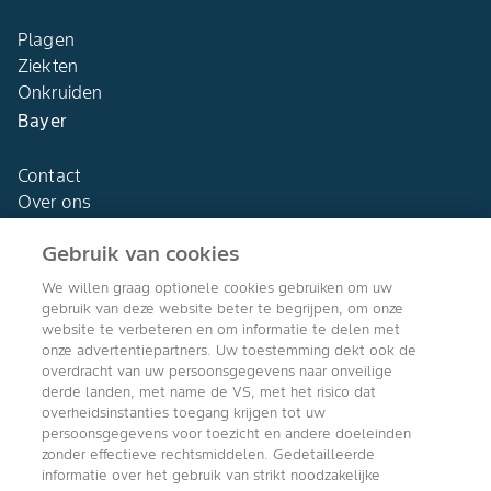
Plagen
Ziekten
Onkruiden
Bayer
Contact
Over ons
Gebruik van cookies
We willen graag optionele cookies gebruiken om uw
gebruik van deze website beter te begrijpen, om onze
Agro Bayer
website te verbeteren en om informatie te delen met
Nederland
onze advertentiepartners. Uw toestemming dekt ook de
overdracht van uw persoonsgegevens naar onveilige
derde landen, met name de VS, met het risico dat
overheidsinstanties toegang krijgen tot uw
persoonsgegevens voor toezicht en andere doeleinden
Volg ons
zonder effectieve rechtsmiddelen. Gedetailleerde
informatie over het gebruik van strikt noodzakelijke