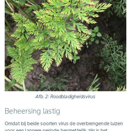
Afb. 2: Roodbladigheidsvirus
Beheersing lastig
Omdat bij beide soorten virus de overbrengende luizen
voor een langere periode besmettelijk zijn is het