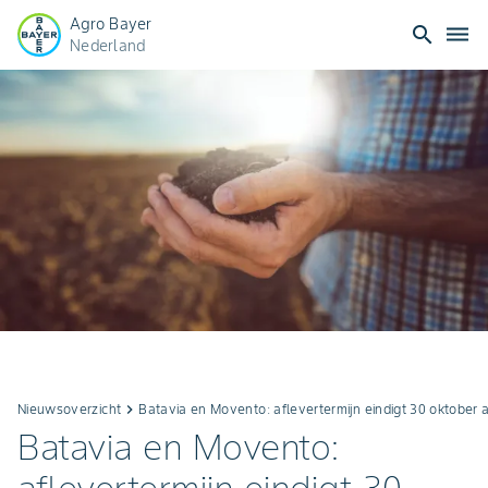
Agro Bayer
search
dehaze
Nederland
Nieuwsoverzicht
keyboard_arrow_right
Batavia en Movento: aflevertermijn eindigt 30 oktober a
Batavia en Movento: