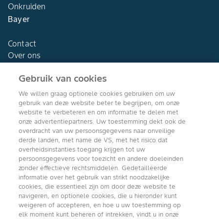
Onkruiden
Bayer
Contact
Over ons
Gebruik van cookies
We willen graag optionele cookies gebruiken om uw
gebruik van deze website beter te begrijpen, om onze
Agro Bayer
website te verbeteren en om informatie te delen met
Nederland
onze advertentiepartners. Uw toestemming dekt ook de
overdracht van uw persoonsgegevens naar onveilige
derde landen, met name de VS, met het risico dat
overheidsinstanties toegang krijgen tot uw
persoonsgegevens voor toezicht en andere doeleinden
Volg ons
zonder effectieve rechtsmiddelen. Gedetailleerde
informatie over het gebruik van strikt noodzakelijke
cookies, die essentieel zijn om door deze website te
navigeren, en optionele cookies, die u hieronder kunt
weigeren of accepteren, en hoe u uw toestemming op
elk moment kunt beheren of intrekken, vindt u in onze