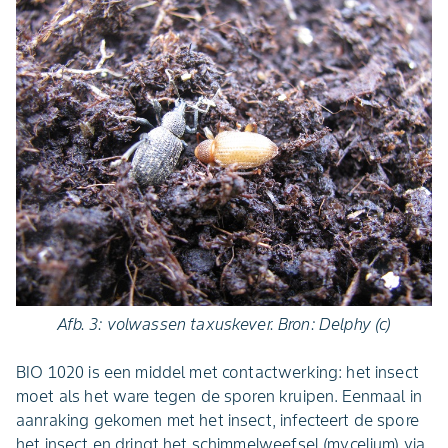
Afb. 3: volwassen taxuskever.
Bron: Delphy (c)
BIO 1020 is een middel met contactwerking: het insect
moet als het ware tegen de sporen kruipen. Eenmaal in
aanraking gekomen met het insect, infecteert de spore
het insect en dringt het schimmelweefsel (mycelium) via