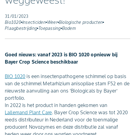
weggeweest!
31/01/2023
Bio1020
Insecticiden
Weer
Biologische producten
Plaagbestrijding
Toepassing
Bodem
Goed nieuws: vanaf 2023 is BIO 1020 opnieuw bij
Bayer Crop Science beschikbaar
BIO 1020
is een insectenpathogene schimmel op basis
van de schimmel Metarhizium anisopliae stam F52 en de
nieuwste aanvulling aan ons ‘Biologicals by Bayer’
portfolio.
In 2022 is het product in handen gekomen van
Lallemand Plant Care
. Bayer Crop Science was tot 2020
reeds distributeur in Nederland voor de toenmalige
producent Novozymes en deze distributie zal vanaf
heden weer door ons worden voortgezet.