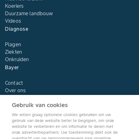
Koeriers
Duurzame landbouw
Videos
Diagnose
Plagen
Ziekten
Onkruiden
Bayer
Contact
Over ons
Gebruik van cookies
We willen graag optionele cookies gebruiken om uw
gebruik van deze website beter te begrijpen, om onze
Agro Bayer
website te verbeteren en om informatie te delen met
Nederland
onze advertentiepartners. Uw toestemming dekt ook de
overdracht van uw persoonsgegevens naar onveilige