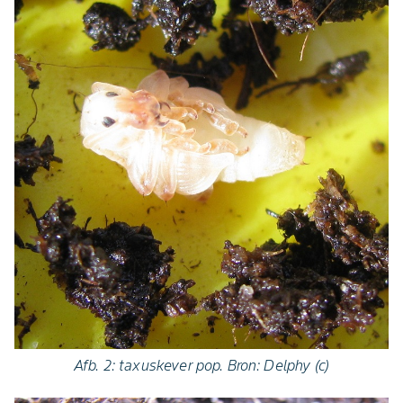
Afb. 2: taxuskever pop.
Bron: Delphy (c)