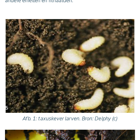
andere emelten en ritnaalden.
Afb. 1: taxuskever larven. Bron: Delphy (c)