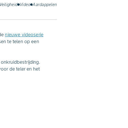
Veiligheid
Video
Aardappelen
 de
nieuwe videoserie
en te telen op een
onkruidbestrijding.
oor de teler en het