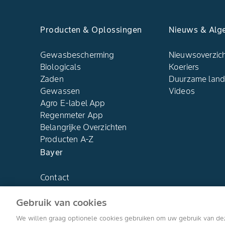
Producten & Oplossingen
Nieuws & Alg
Gewasbescherming
Nieuwsoverzic
Biologicals
Koeriers
Zaden
Duurzame lan
Gewassen
Videos
Agro E-label App
Regenmeter App
Belangrijke Overzichten
Producten A-Z
Bayer
Contact
Over ons
Gebruik van cookies
We willen graag optionele cookies gebruiken om uw gebruik van de