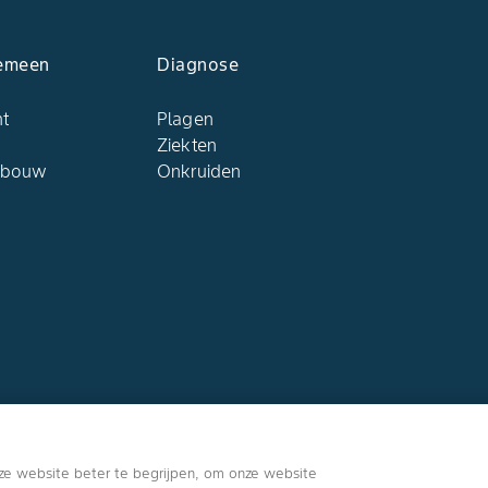
emeen
Diagnose
ht
Plagen
Ziekten
dbouw
Onkruiden
Volg ons
ze website beter te begrijpen, om onze website