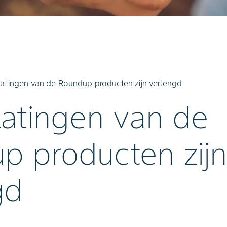
latingen van de Roundup producten zijn verlengd
latingen van de
p producten zij
gd