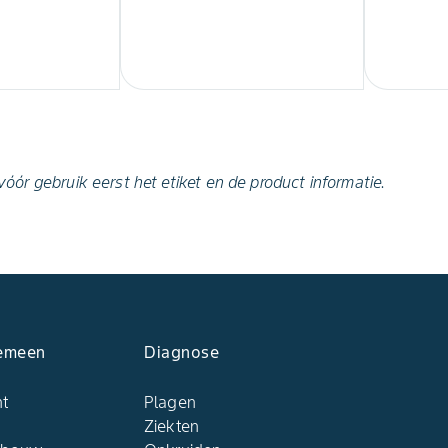
ór gebruik eerst het etiket en de product informatie.
emeen
Diagnose
ht
Plagen
Ziekten