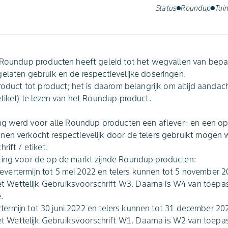
Status
Roundup
Tui
e Roundup producten heeft geleid tot het wegvallen van bep
elaten gebruik en de respectievelijke doseringen.
roduct tot product; het is daarom belangrijk om altijd aandach
etiket) te lezen van het Roundup product.
ging werd voor alle Roundup producten een aflever- en een o
nen verkocht respectievelijk door de telers gebruikt mogen
rift / etiket.
ting voor de op de markt zijnde Roundup producten:
flevertermijn tot 5 mei 2022 en telers kunnen tot 5 november 
t Wettelijk Gebruiksvoorschrift W3. Daarna is W4 van toepa
.
ertermijn tot 30 juni 2022 en telers kunnen tot 31 december 2
t Wettelijk Gebruiksvoorschrift W1. Daarna is W2 van toepa