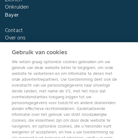
Onkruiden
Bayer
Contact
Over ons
Gebruik van cookies
We willen graag optionele cookies gebruiken om uw
gebruik van deze website beter te begrijpen, om onze
Agro Bayer
website te verbeteren en om informatie te delen met
Nederland
onze advertentiepartners. Uw toestemming dekt ook de
overdracht van uw persoonsgegevens naar onveilige
derde landen, met name de VS, met het risico dat
overheidsinstanties toegang krijgen tot uw
persoonsgegevens voor toezicht en andere doeleinden
Volg ons
zonder effectieve rechtsmiddelen. Gedetailleerde
informatie over het gebruik van strikt noodzakelijke
cookies, die essentieel zijn om door deze website te
navigeren, en optionele cookies, die u hieronder kunt
weigeren of accepteren, en hoe u uw toestemming op
elk moment kunt beheren of intrekken, vindt u in onze