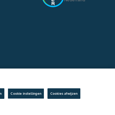
n
Cookie instellingen
Cookies afwijzen
ksvoorwaarden
/
Privacyverklaring
/
Imprint
/
Cookie instellingen