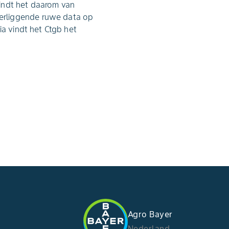
indt het daarom van
erliggende ruwe data op
ia vindt het Ctgb het
Agro Bayer
Nederland