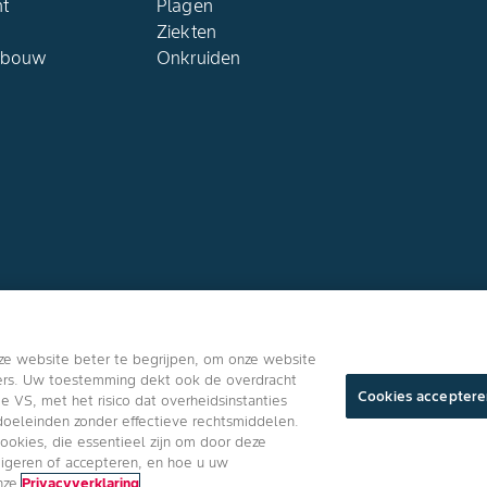
ht
Plagen
Ziekten
dbouw
Onkruiden
Volg ons
ze website beter te begrijpen, om onze website
ners. Uw toestemming dekt ook de overdracht
Cookies acceptere
VS, met het risico dat overheidsinstanties
oeleinden zonder effectieve rechtsmiddelen.
cookies, die essentieel zijn om door deze
Algemene Gebrui
eigeren of accepteren, en hoe u uw
onze
Privacyverklaring