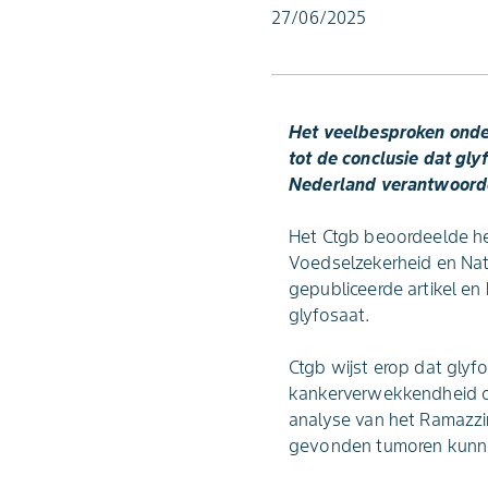
27/06/2025
Het veelbesproken onderz
tot de conclusie dat gly
Nederland verantwoorde
Het Ctgb beoordeelde het
Voedselzekerheid en Natu
gepubliceerde artikel en
glyfosaat.
Ctgb wijst erop dat glyf
kankerverwekkendheid op 
analyse van het Ramazzin
gevonden tumoren kunne