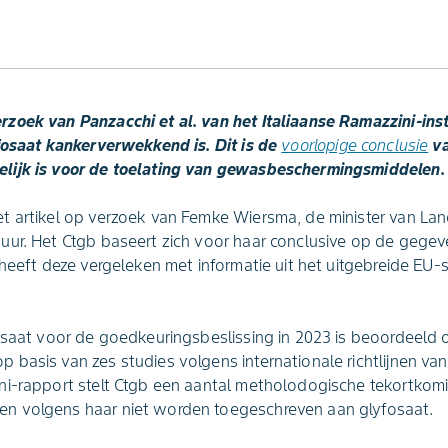
oek van Panzacchi et al. van het Italiaanse Ramazzini-insti
fosaat kankerverwekkend is. Dit is de
voorlopige conclusie
va
lijk is voor de toelating van gewasbeschermingsmiddelen.
 artikel op verzoek van Femke Wiersma, de minister van Lan
ur. Het Ctgb baseert zich voor haar conclusive op de gegeve
 heeft deze vergeleken met informatie uit het uitgebreide EU-
osaat voor de goedkeuringsbeslissing in 2023 is beoordeeld 
basis van zes studies volgens internationale richtlijnen va
i-rapport stelt Ctgb een aantal metholodogische tekortkomi
n volgens haar niet worden toegeschreven aan glyfosaat.