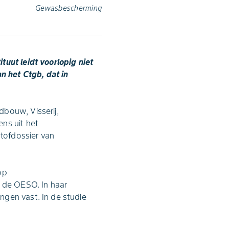
Gewasbescherming
tuut leidt voorlopig niet
n het Ctgb, dat in
dbouw, Visserij,
ns uit het
stofdossier van
op
n de OESO. In haar
ngen vast. In de studie